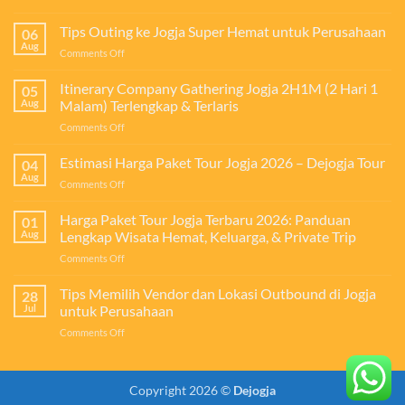
Manfaat
Outing
Tips Outing ke Jogja Super Hemat untuk Perusahaan
06
bagi
Aug
on
Comments Off
Perusahaan:
Tips
Investasi
Outing
Itinerary Company Gathering Jogja 2H1M (2 Hari 1
untuk
05
ke
Aug
Malam) Terlengkap & Terlaris
Meningkatkan
Jogja
Produktivitas,
on
Comments Off
Super
Kekompakan
Itinerary
Hemat
Tim,
Company
Estimasi Harga Paket Tour Jogja 2026 – Dejogja Tour
untuk
04
dan
Gathering
Perusahaan
Aug
Loyalitas
on
Comments Off
Jogja
Karyawan
Estimasi
2H1M
Harga
Harga Paket Tour Jogja Terbaru 2026: Panduan
(2
01
Paket
Aug
Lengkap Wisata Hemat, Keluarga, & Private Trip
Hari
Tour
1
on
Comments Off
Jogja
Malam)
Harga
2026
Terlengkap
Paket
Tips Memilih Vendor dan Lokasi Outbound di Jogja
–
28
&
Tour
Dejogja
Jul
untuk Perusahaan
Terlaris
Jogja
Tour
on
Comments Off
Terbaru
Tips
2026:
Memilih
Panduan
Vendor
Lengkap
Copyright 2026 ©
Dejogja
dan
Wisata