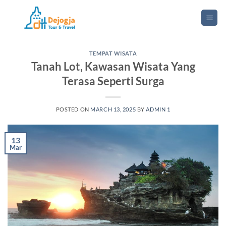
Skip
to
content
TEMPAT WISATA
Tanah Lot, Kawasan Wisata Yang
Terasa Seperti Surga
POSTED ON
MARCH 13, 2025
BY
ADMIN 1
13
Mar