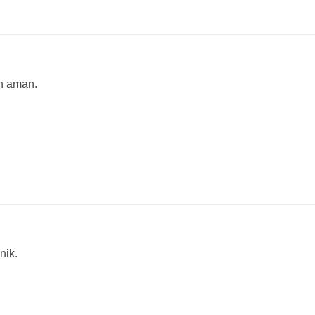
an aman.
nik.