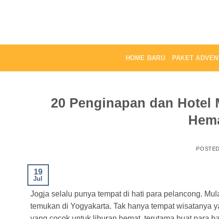
Skip
to
content
HOME BARU
PAKET ADVEN
20 Penginapan dan Hotel 
Hem
POSTE
19
Jul
Jogja selalu punya tempat di hati para pelancong. Mu
temukan di Yogyakarta. Tak hanya tempat wisatanya y
yang cocok untuk liburan hemat, terutama buat para 