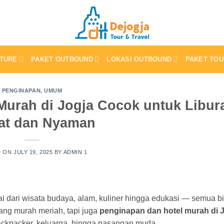
TURE
PAKET OUTBOUND
LOKASI OUTBOUND
PAKET TOU
PENGINAPAN
,
UMUM
Murah di Jogja Cocok untuk Libur
at dan Nyaman
D ON
JULY 19, 2025
BY
ADMIN 1
lai dari wisata budaya, alam, kuliner hingga edukasi — semua b
ang murah meriah, tapi juga
penginapan dan hotel murah di 
backpacker, keluarga, hingga pasangan muda.