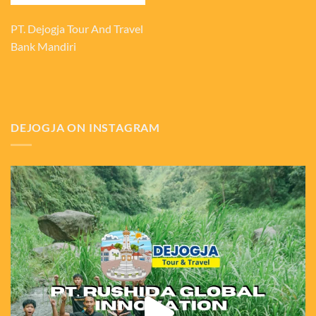
PT. Dejogja Tour And Travel
Bank Mandiri
DEJOGJA ON INSTAGRAM