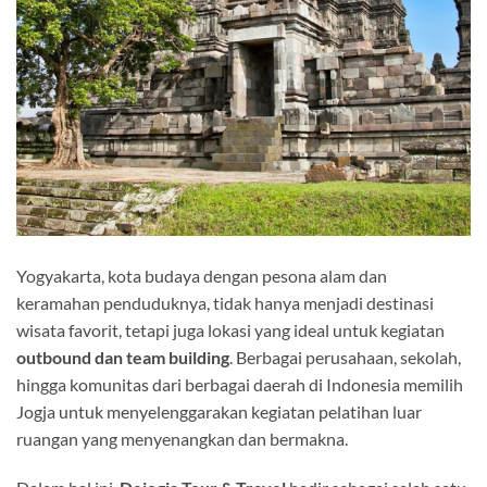
Yogyakarta, kota budaya dengan pesona alam dan
keramahan penduduknya, tidak hanya menjadi destinasi
wisata favorit, tetapi juga lokasi yang ideal untuk kegiatan
outbound dan team building
. Berbagai perusahaan, sekolah,
hingga komunitas dari berbagai daerah di Indonesia memilih
Jogja untuk menyelenggarakan kegiatan pelatihan luar
ruangan yang menyenangkan dan bermakna.