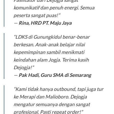
komunikatif dan penuh energi. Semua
peserta sangat puas!”
—
Rina, HRD PT. Maju Jaya
“LDKS di Gunungkidul benar-benar
berkesan. Anak-anak belajar nilai
kepemimpinan sambil menikmati
keindahan alam Jogja. Terima kasih
Dejogja!”
—
Pak Hadi, Guru SMA di Semarang
“Kami tidak hanya outbound, tapi juga tur
ke Merapi dan Malioboro. Dejogja
mengatur semuanya dengan sangat
profesional. Pasti repeat order!”