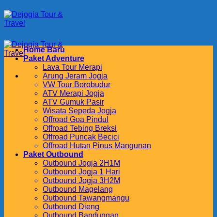
Skip
to
content
Home Baru
Paket Adventure
Lava Tour Merapi
Arung Jeram Jogja
VW Tour Borobudur
ATV Merapi Jogja
ATV Gumuk Pasir
Wisata Sepeda Jogja
Offroad Goa Pindul
Offroad Tebing Breksi
Offroad Puncak Becici
Offroad Hutan Pinus Mangunan
Paket Outbound
Outbound Jogja 2H1M
Outbound Jogja 1 Hari
Outbound Jogja 3H2M
Outbound Magelang
Outbound Tawangmangu
Outbound Dieng
Outbound Bandungan