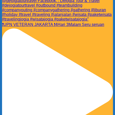
❗️UPN VETERAN JAKARTA ❗️4Hari 3Malam Seru seruan