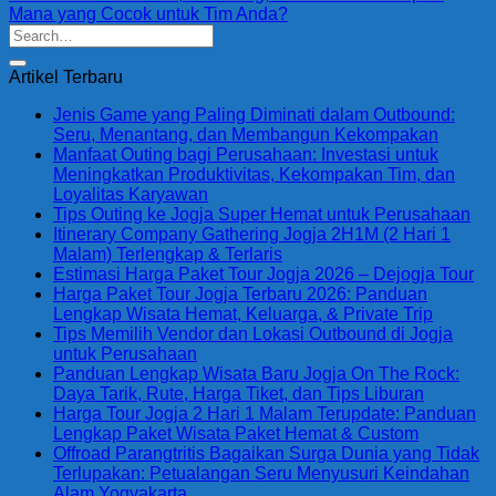
Mana yang Cocok untuk Tim Anda?
Artikel Terbaru
Jenis Game yang Paling Diminati dalam Outbound:
Seru, Menantang, dan Membangun Kekompakan
Manfaat Outing bagi Perusahaan: Investasi untuk
Meningkatkan Produktivitas, Kekompakan Tim, dan
Loyalitas Karyawan
Tips Outing ke Jogja Super Hemat untuk Perusahaan
Itinerary Company Gathering Jogja 2H1M (2 Hari 1
Malam) Terlengkap & Terlaris
Estimasi Harga Paket Tour Jogja 2026 – Dejogja Tour
Harga Paket Tour Jogja Terbaru 2026: Panduan
Lengkap Wisata Hemat, Keluarga, & Private Trip
Tips Memilih Vendor dan Lokasi Outbound di Jogja
untuk Perusahaan
Panduan Lengkap Wisata Baru Jogja On The Rock:
Daya Tarik, Rute, Harga Tiket, dan Tips Liburan
Harga Tour Jogja 2 Hari 1 Malam Terupdate: Panduan
Lengkap Paket Wisata Paket Hemat & Custom
Offroad Parangtritis Bagaikan Surga Dunia yang Tidak
Terlupakan: Petualangan Seru Menyusuri Keindahan
Alam Yogyakarta