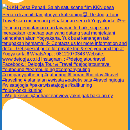
‼️Wajib kesini @hehaoceanview yakin gak bakalan ny