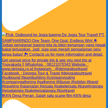
❗️KKN Desa Penari. Salah satu scane film KKN desa