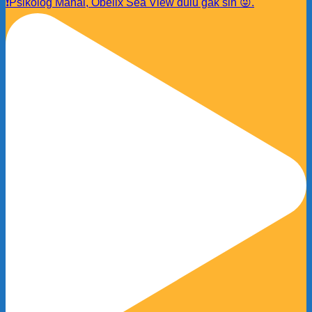
❗️Psikolog Mahal, Obelix Sea View dulu gak sih 😜.