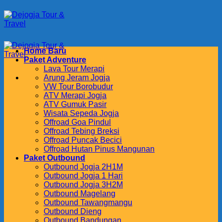
Skip
to
content
Home Baru
Paket Adventure
Lava Tour Merapi
Arung Jeram Jogja
VW Tour Borobudur
ATV Merapi Jogja
ATV Gumuk Pasir
Wisata Sepeda Jogja
Offroad Goa Pindul
Offroad Tebing Breksi
Offroad Puncak Becici
Offroad Hutan Pinus Mangunan
Paket Outbound
Outbound Jogja 2H1M
Outbound Jogja 1 Hari
Outbound Jogja 3H2M
Outbound Magelang
Outbound Tawangmangu
Outbound Dieng
Outbound Bandungan