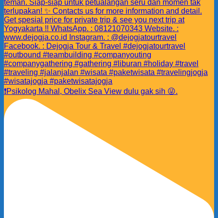
❗️Psikolog Mahal, Obelix Sea View dulu gak sih 😜.