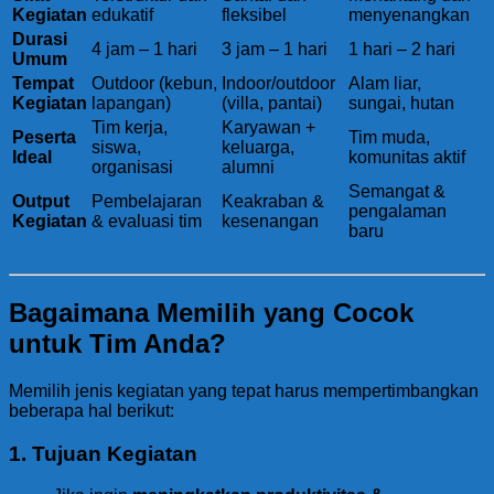
Kegiatan
edukatif
fleksibel
menyenangkan
Durasi
4 jam – 1 hari
3 jam – 1 hari
1 hari – 2 hari
Umum
Tempat
Outdoor (kebun,
Indoor/outdoor
Alam liar,
Kegiatan
lapangan)
(villa, pantai)
sungai, hutan
Tim kerja,
Karyawan +
Peserta
Tim muda,
siswa,
keluarga,
Ideal
komunitas aktif
organisasi
alumni
Semangat &
Output
Pembelajaran
Keakraban &
pengalaman
Kegiatan
& evaluasi tim
kesenangan
baru
Bagaimana Memilih yang Cocok
untuk Tim Anda?
Memilih jenis kegiatan yang tepat harus mempertimbangkan
beberapa hal berikut:
1.
Tujuan Kegiatan