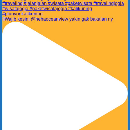
‼️Wajib kesini @hehaoceanview yakin gak bakalan ny