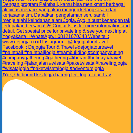
❗️Yuk, Outbound ke Jogja bareng De Jogja Tour Trav