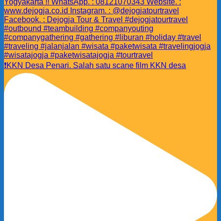
❗️KKN Desa Penari. Salah satu scane film KKN desa