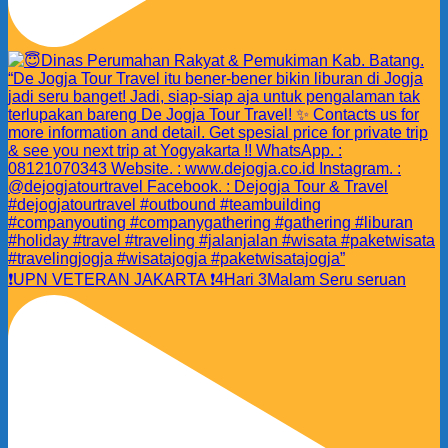
❗️UPN VETERAN JAKARTA ❗️4Hari 3Malam Seru seruan