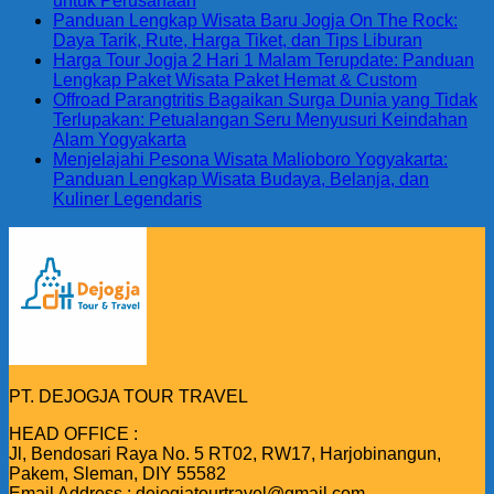
untuk Perusahaan
Panduan Lengkap Wisata Baru Jogja On The Rock:
Daya Tarik, Rute, Harga Tiket, dan Tips Liburan
Harga Tour Jogja 2 Hari 1 Malam Terupdate: Panduan
Lengkap Paket Wisata Paket Hemat & Custom
Offroad Parangtritis Bagaikan Surga Dunia yang Tidak
Terlupakan: Petualangan Seru Menyusuri Keindahan
Alam Yogyakarta
Menjelajahi Pesona Wisata Malioboro Yogyakarta:
Panduan Lengkap Wisata Budaya, Belanja, dan
Kuliner Legendaris
PT. DEJOGJA TOUR TRAVEL
HEAD OFFICE :
Jl, Bendosari Raya No. 5 RT02, RW17, Harjobinangun,
Pakem, Sleman, DIY 55582
Email Address : dejogjatourtravel@gmail.com