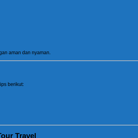
engan aman dan nyaman.
ps berikut:
our Travel