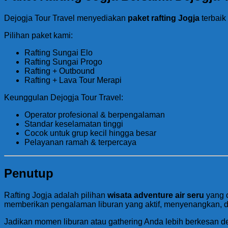
Dejogja Tour Travel menyediakan
paket rafting Jogja
terbaik
Pilihan paket kami:
Rafting Sungai Elo
Rafting Sungai Progo
Rafting + Outbound
Rafting + Lava Tour Merapi
Keunggulan Dejogja Tour Travel:
Operator profesional & berpengalaman
Standar keselamatan tinggi
Cocok untuk grup kecil hingga besar
Pelayanan ramah & terpercaya
Penutup
Rafting Jogja adalah pilihan
wisata adventure air seru
yang c
memberikan pengalaman liburan yang aktif, menyenangkan,
Jadikan momen liburan atau gathering Anda lebih berkesan 