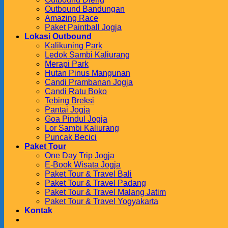
Outbound Bandungan
Amazing Race
Paket Paintball Jogja
Lokasi Outbound
Kalikuning Park
Ledok Sambi Kaliurang
Merapi Park
Hutan Pinus Mangunan
Candi Prambanan Jogja
Candi Ratu Boko
Tebing Breksi
Pantai Jogja
Goa Pindul Jogja
Lor Sambi Kaliurang
Puncak Becici
Paket Tour
One Day Trip Jogja
E-Book Wisata Jogja
Paket Tour & Travel Bali
Paket Tour & Travel Padang
Paket Tour & Travel Malang Jatim
Paket Tour & Travel Yogyakarta
Kontak