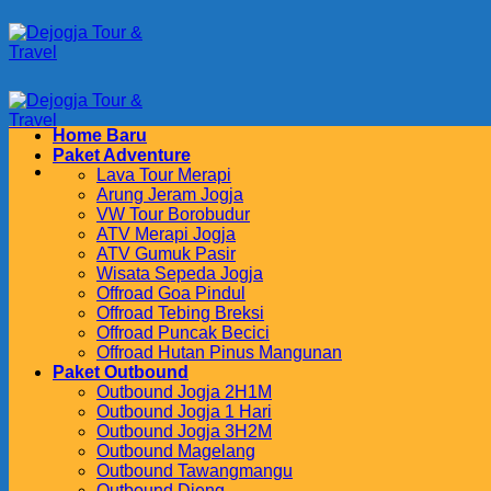
Skip
to
content
Home Baru
Paket Adventure
Lava Tour Merapi
Arung Jeram Jogja
VW Tour Borobudur
ATV Merapi Jogja
ATV Gumuk Pasir
Wisata Sepeda Jogja
Offroad Goa Pindul
Offroad Tebing Breksi
Offroad Puncak Becici
Offroad Hutan Pinus Mangunan
Paket Outbound
Outbound Jogja 2H1M
Outbound Jogja 1 Hari
Outbound Jogja 3H2M
Outbound Magelang
Outbound Tawangmangu
Outbound Dieng