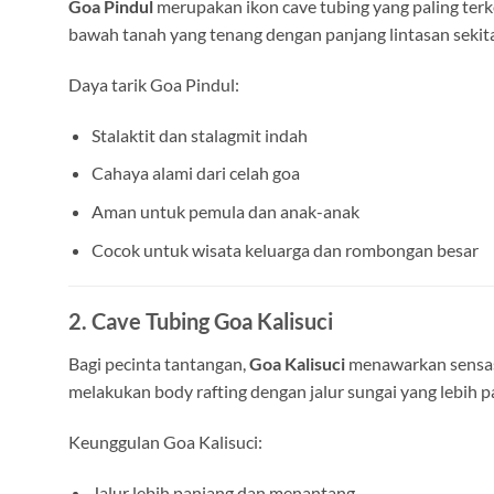
Goa Pindul
merupakan ikon cave tubing yang paling terke
bawah tanah yang tenang dengan panjang lintasan sekit
Daya tarik Goa Pindul:
Stalaktit dan stalagmit indah
Cahaya alami dari celah goa
Aman untuk pemula dan anak-anak
Cocok untuk wisata keluarga dan rombongan besar
2. Cave Tubing Goa Kalisuci
Bagi pecinta tantangan,
Goa Kalisuci
menawarkan sensasi
melakukan body rafting dengan jalur sungai yang lebih p
Keunggulan Goa Kalisuci:
Jalur lebih panjang dan menantang