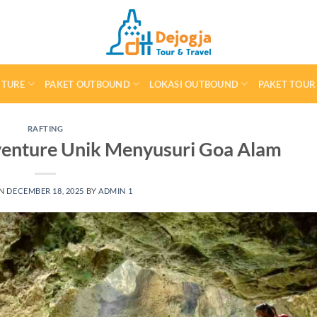
NTURE
PAKET OUTBOUND
LOKASI OUTBOUND
PAKET TOUR
RAFTING
venture Unik Menyusuri Goa Alam
ON
DECEMBER 18, 2025
BY
ADMIN 1