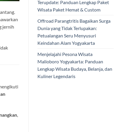
Terupdate: Panduan Lengkap Paket
Wisata Paket Hemat & Custom
nantang.
enawarkan
Offroad Parangtritis Bagaikan Surga
 jernih
Dunia yang Tidak Terlupakan:
Petualangan Seru Menyusuri
Keindahan Alam Yogyakarta
idak
Menjelajahi Pesona Wisata
Malioboro Yogyakarta: Panduan
Lengkap Wisata Budaya, Belanja, dan
Kuliner Legendaris
mengikuti
dan
enangkan
,