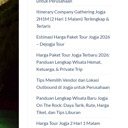
untuk Perusahaan
Itinerary Company Gathering Jogja
2H1M (2 Hari 1 Malam) Terlengkap &
Terlaris
Estimasi Harga Paket Tour Jogja 2026
– Dejogja Tour
Harga Paket Tour Jogja Terbaru 2026:
Panduan Lengkap Wisata Hemat,
Keluarga, & Private Trip
Tips Memilih Vendor dan Lokasi
Outbound di Jogja untuk Perusahaan
Panduan Lengkap Wisata Baru Jogja
On The Rock: Daya Tarik, Rute, Harga
Tiket, dan Tips Liburan
Harga Tour Jogja 2 Hari 1 Malam