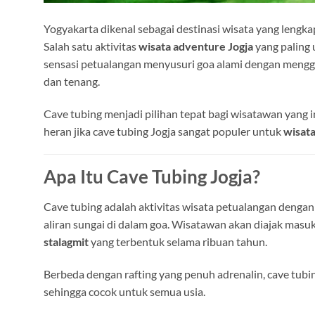
Yogyakarta dikenal sebagai destinasi wisata yang lengkap
Salah satu aktivitas
wisata adventure Jogja
yang paling 
sensasi petualangan menyusuri goa alami dengan mengg
dan tenang.
Cave tubing menjadi pilihan tepat bagi wisatawan yang 
heran jika cave tubing Jogja sangat populer untuk
wisata
Apa Itu Cave Tubing Jogja?
Cave tubing adalah aktivitas wisata petualangan deng
aliran sungai di dalam goa. Wisatawan akan diajak mas
stalagmit
yang terbentuk selama ribuan tahun.
Berbeda dengan rafting yang penuh adrenalin, cave tub
sehingga cocok untuk semua usia.