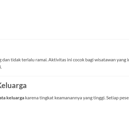
g dan tidak terlalu ramai. Aktivitas ini cocok bagi wisatawan yang 
.
Keluarga
ata keluarga
karena tingkat keamanannya yang tinggi. Setiap pese