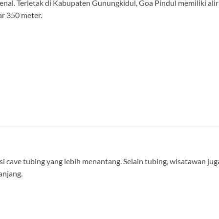
nal. Terletak di Kabupaten Gunungkidul, Goa Pindul memiliki ali
ar 350 meter.
 cave tubing yang lebih menantang. Selain tubing, wisatawan jug
anjang.