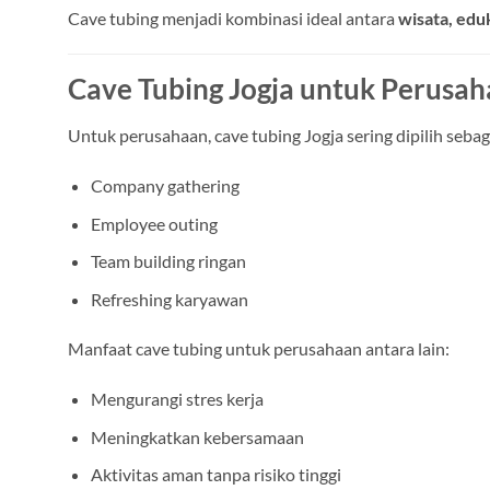
Cave tubing menjadi kombinasi ideal antara
wisata, edu
Cave Tubing Jogja untuk Perusah
Untuk perusahaan, cave tubing Jogja sering dipilih sebag
Company gathering
Employee outing
Team building ringan
Refreshing karyawan
Manfaat cave tubing untuk perusahaan antara lain:
Mengurangi stres kerja
Meningkatkan kebersamaan
Aktivitas aman tanpa risiko tinggi