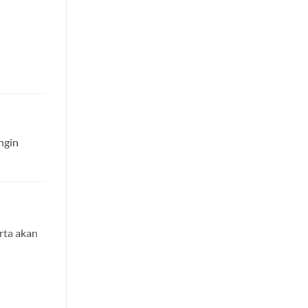
ingin
rta akan