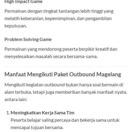
High Impact Game
Permainan dengan tingkat tantangan lebih tinggi yang
melatih keberanian, kepemimpinan, dan pengambilan
keputusan.
Problem Solving Game
Permainan yang mendorong peserta berpikir kreatif dan
menyelesaikan masalah secara bersama-sama.
Manfaat Mengikuti Paket Outbound Magelang
Mengikuti kegiatan outbound bukan hanya soal bermain di
alam terbuka, tetapi juga memberikan banyak manfaat nyata,
antara lain:
Meningkatkan Kerja Sama Tim
Peserta belajar saling percaya dan bekerja sama untuk
mencapai tujuan bersama.