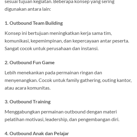
sesuai tujuan kegiatan. Beberapa konsep yang sering
digunakan antara lain:
1. Outbound Team Building
Konsep ini bertujuan meningkatkan kerja sama tim,
komunikasi, kepemimpinan, dan kepercayaan antar peserta.
Sangat cocok untuk perusahaan dan instansi.
2. Outbound Fun Game
Lebih menekankan pada permainan ringan dan
menyenangkan. Cocok untuk family gathering, outing kantor,
atau acara komunitas.
3. Outbound Training
Menggabungkan permainan outbound dengan materi
pelatihan motivasi, leadership, dan pengembangan diri.
4. Outbound Anak dan Pelajar