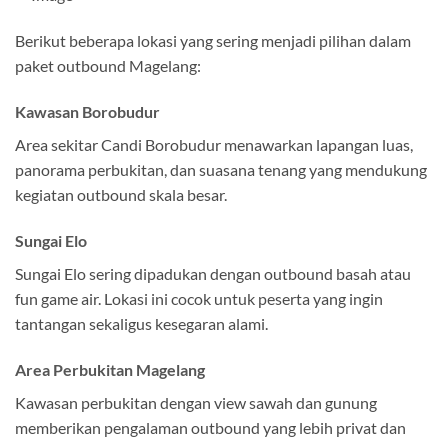
Berikut beberapa lokasi yang sering menjadi pilihan dalam
paket outbound Magelang:
Kawasan Borobudur
Area sekitar Candi Borobudur menawarkan lapangan luas,
panorama perbukitan, dan suasana tenang yang mendukung
kegiatan outbound skala besar.
Sungai Elo
Sungai Elo sering dipadukan dengan outbound basah atau
fun game air. Lokasi ini cocok untuk peserta yang ingin
tantangan sekaligus kesegaran alami.
Area Perbukitan Magelang
Kawasan perbukitan dengan view sawah dan gunung
memberikan pengalaman outbound yang lebih privat dan