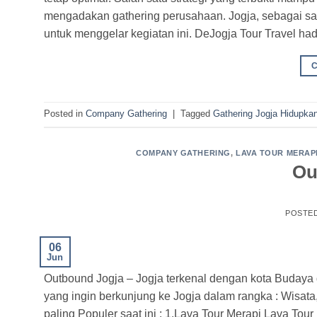
mengadakan gathering perusahaan. Jogja, sebagai salah
untuk menggelar kegiatan ini. DeJogja Tour Travel had
Posted in
Company Gathering
|
Tagged
Gathering Jogja Hidupk
COMPANY GATHERING
,
LAVA TOUR MERAP
Ou
POSTE
06
Jun
Outbound Jogja – Jogja terkenal dengan kota Budaya
yang ingin berkunjung ke Jogja dalam rangka : Wisata
paling Populer saat ini : 1.Lava Tour Merapi Lava To