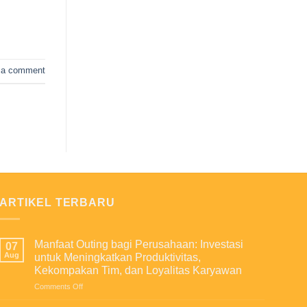
 a comment
ARTIKEL TERBARU
Manfaat Outing bagi Perusahaan: Investasi
07
Aug
untuk Meningkatkan Produktivitas,
Kekompakan Tim, dan Loyalitas Karyawan
on
Comments Off
Manfaat