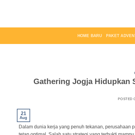
Skip
to
content
HOME BARU
PAKET ADVEN
Gathering Jogja Hidupkan
POSTED 
21
Aug
Dalam dunia kerja yang penuh tekanan, perusahaan pe
tetap optimal. Salah satu strategi yang terbukti mam