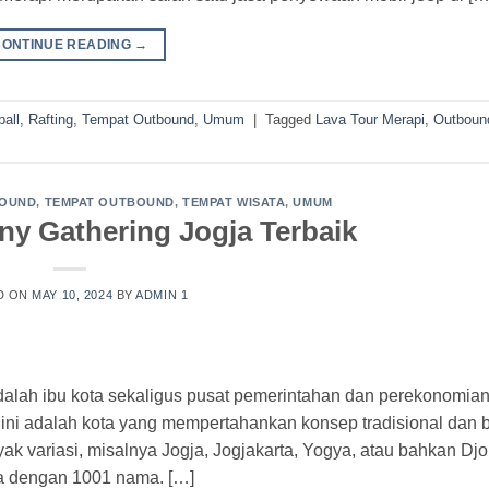
CONTINUE READING
→
ball
,
Rafting
,
Tempat Outbound
,
Umum
|
Tagged
Lava Tour Merapi
,
Outboun
OUND
,
TEMPAT OUTBOUND
,
TEMPAT WISATA
,
UMUM
y Gathering Jogja Terbaik
D ON
MAY 10, 2024
BY
ADMIN 1
alah ibu kota sekaligus pusat pemerintahan dan perekonomian
a ini adalah kota yang mempertahankan konsep tradisional dan
 variasi, misalnya Jogja, Jogjakarta, Yogya, atau bahkan Djo
ta dengan 1001 nama. […]