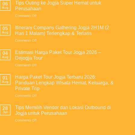
Outing
Tips Outing ke Jogja Super Hemat untuk
06
bagi
Aug
Perusahaan
Perusahaan:
on
Comments Off
Investasi
Tips
untuk
Outing
Meningkatkan
Itinerary Company Gathering Jogja 2H1M (2
05
ke
Produktivitas,
Aug
Hari 1 Malam) Terlengkap & Terlaris
Jogja
Kekompakan
on
Comments Off
Super
Tim,
Itinerary
Hemat
dan
Company
untuk
Estimasi Harga Paket Tour Jogja 2026 –
Loyalitas
04
Gathering
Perusahaan
Aug
Dejogja Tour
Karyawan
Jogja
on
Comments Off
2H1M
Estimasi
(2
Harga
Hari
Harga Paket Tour Jogja Terbaru 2026:
01
Paket
1
Aug
Panduan Lengkap Wisata Hemat, Keluarga, &
Tour
Malam)
Private Trip
Jogja
Terlengkap
on
Comments Off
2026
&
Harga
–
Terlaris
Paket
Dejogja
Tips Memilih Vendor dan Lokasi Outbound di
28
Tour
Tour
Jul
Jogja untuk Perusahaan
Jogja
on
Comments Off
Terbaru
Tips
2026:
Memilih
Panduan