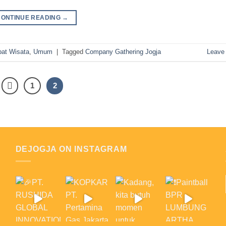
CONTINUE READING
→
at Wisata
,
Umum
|
Tagged
Company Gathering Jogja
Leave
1
2
DEJOGJA ON INSTAGRAM