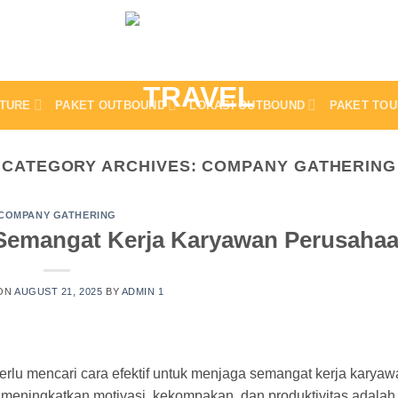
TURE
PAKET OUTBOUND
LOKASI OUTBOUND
PAKET TOU
CATEGORY ARCHIVES:
COMPANY GATHERING
COMPANY GATHERING
 Semangat Kerja Karyawan Perusaha
ON
AUGUST 21, 2025
BY
ADMIN 1
rlu mencari cara efektif untuk menjaga semangat kerja karyaw
pu meningkatkan motivasi, kekompakan, dan produktivitas adala