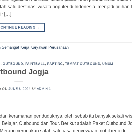
 satu destinasi wisata populer di Indonesia, menjadi pilihan 
ir […]
CONTINUE READING
→
an Semangat Kerja Karyawan Perusahaan
I
,
OUTBOUND
,
PAINTBALL
,
RAFTING
,
TEMPAT OUTBOUND
,
UMUM
tbound Jogja
D ON
JUNE 6, 2024
BY
ADMIN 1
 dan keramahan penduduknya, oleh sebab itu banyak sekali wi
, Belajar, Outbound dan Tour. Berikut adalah Paket Outbound J
ur Merapi merupakan salah satu jasa penyewaan mobil jeep di […