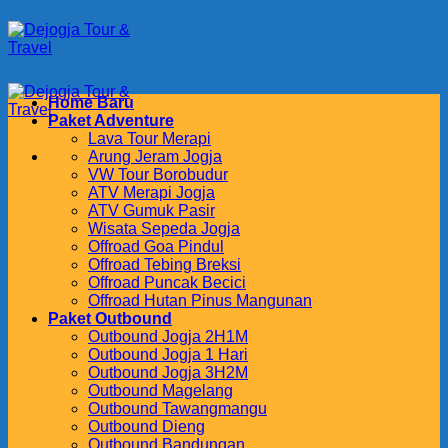
Skip
to
content
Home Baru
Paket Adventure
Lava Tour Merapi
Arung Jeram Jogja
VW Tour Borobudur
ATV Merapi Jogja
ATV Gumuk Pasir
Wisata Sepeda Jogja
Offroad Goa Pindul
Offroad Tebing Breksi
Offroad Puncak Becici
Offroad Hutan Pinus Mangunan
Paket Outbound
Outbound Jogja 2H1M
Outbound Jogja 1 Hari
Outbound Jogja 3H2M
Outbound Magelang
Outbound Tawangmangu
Outbound Dieng
Outbound Bandungan