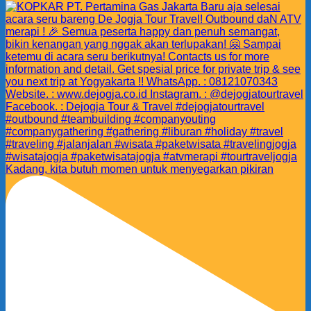
Kadang, kita butuh momen untuk menyegarkan pikiran