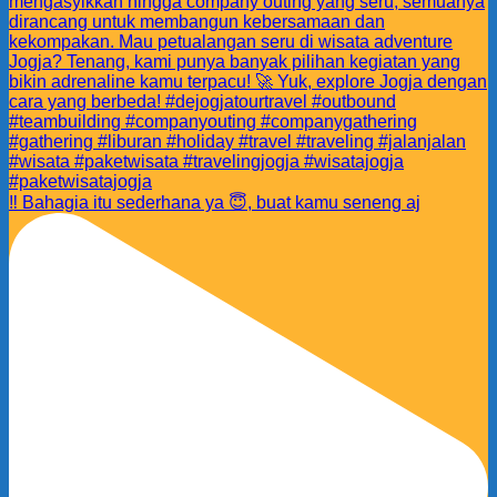
‼️ Bahagia itu sederhana ya 😇, buat kamu seneng aj