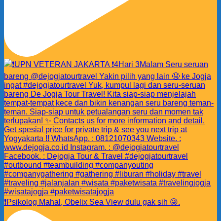
❗️Psikolog Mahal, Obelix Sea View dulu gak sih 😜.