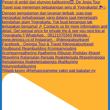
‼️Wajib kesini @hehaoceanview yakin gak bakalan ny