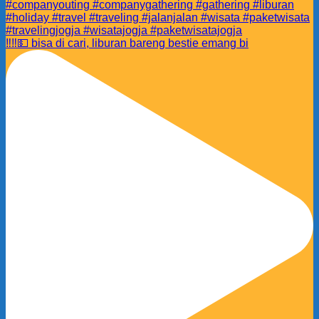
‼️‼️💵 bisa di cari, liburan bareng bestie emang bi