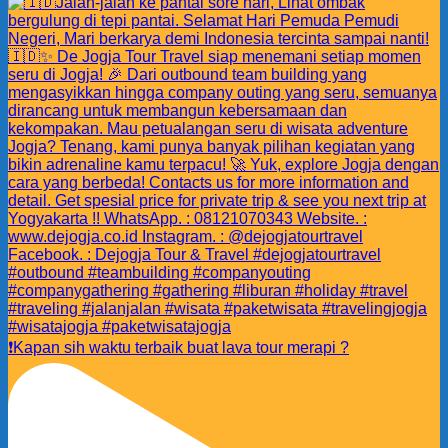
❗️Kapan sih waktu terbaik buat lava tour merapi ?