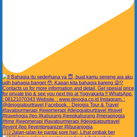
🇮🇩Jalan-jalan ke pantai sore hari, Lihat ombak ber