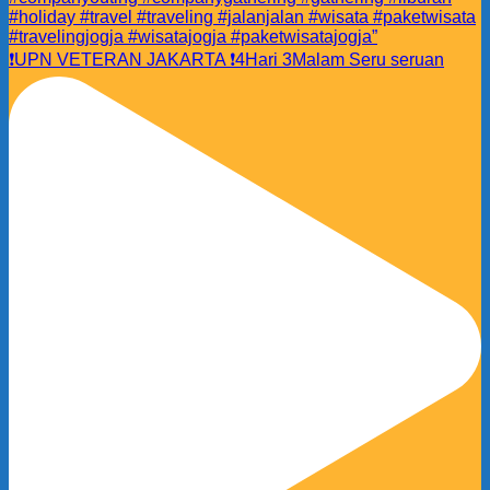
❗️UPN VETERAN JAKARTA ❗️4Hari 3Malam Seru seruan