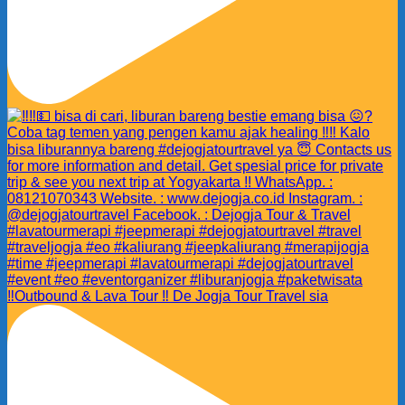
‼️Outbound & Lava Tour ‼️ De Jogja Tour Travel sia