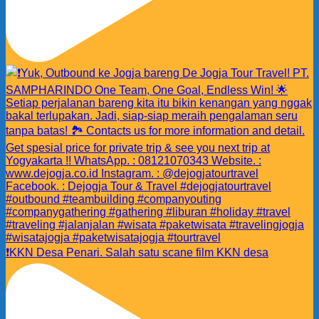
❗️KKN Desa Penari. Salah satu scane film KKN desa