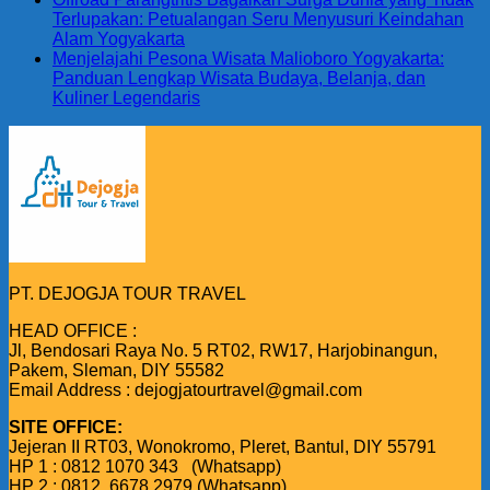
Terlupakan: Petualangan Seru Menyusuri Keindahan
Alam Yogyakarta
Menjelajahi Pesona Wisata Malioboro Yogyakarta:
Panduan Lengkap Wisata Budaya, Belanja, dan
Kuliner Legendaris
PT. DEJOGJA TOUR TRAVEL
HEAD OFFICE :
Jl, Bendosari Raya No. 5 RT02, RW17, Harjobinangun,
Pakem, Sleman, DIY 55582
Email Address : dejogjatourtravel@gmail.com
SITE OFFICE:
Jejeran II RT03, Wonokromo, Pleret, Bantul, DIY 55791
HP 1 : 0812 1070 343 (Whatsapp)
HP 2 : 0812 6678 2979 (Whatsapp)