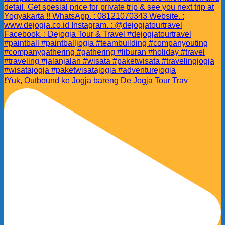
❗️Yuk, Outbound ke Jogja bareng De Jogja Tour Trav