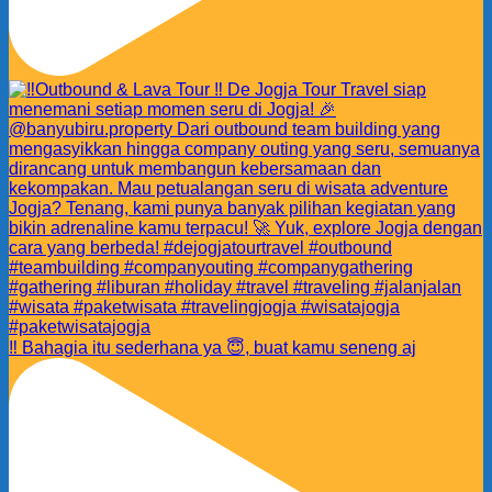
‼️ Bahagia itu sederhana ya 😇, buat kamu seneng aj