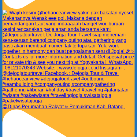
😇Dinas Perumahan Rakyat & Pemukiman Kab. Batang.