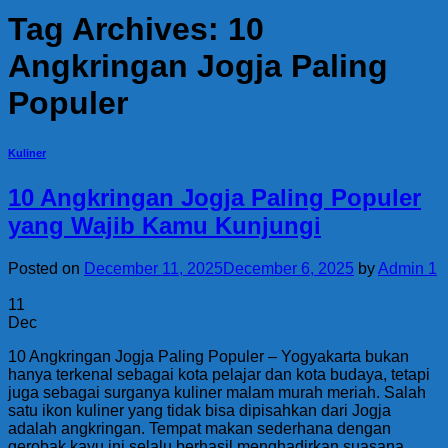
Tag Archives:
10
Angkringan Jogja Paling
Populer
Kuliner
10 Angkringan Jogja Paling Populer
yang Wajib Kamu Kunjungi
Posted on
December 11, 2025
December 6, 2025
by
Admin 1
11
Dec
10 Angkringan Jogja Paling Populer – Yogyakarta bukan
hanya terkenal sebagai kota pelajar dan kota budaya, tetapi
juga sebagai surganya kuliner malam murah meriah. Salah
satu ikon kuliner yang tidak bisa dipisahkan dari Jogja
adalah angkringan. Tempat makan sederhana dengan
gerobak kayu ini selalu berhasil menghadirkan suasana