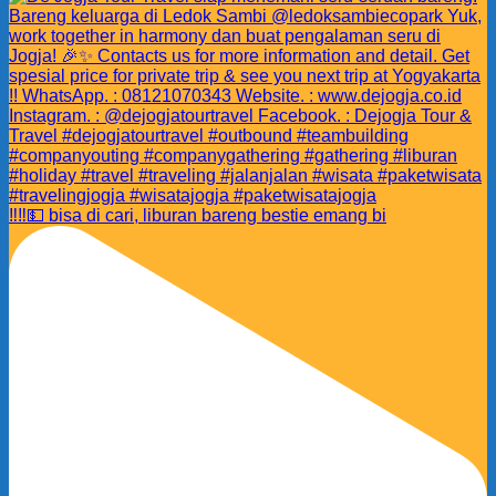
‼️‼️💵 bisa di cari, liburan bareng bestie emang bi