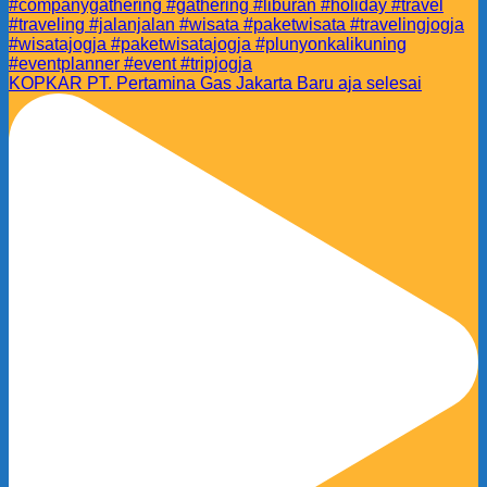
KOPKAR PT. Pertamina Gas Jakarta Baru aja selesai