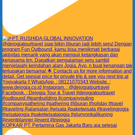
KOPKAR PT. Pertamina Gas Jakarta Baru aja selesai