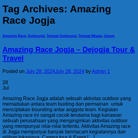
Tag Archives:
Amazing
Race Jogja
Amazing Race
,
Outbound
,
Tempat Outbound
,
Tempat Wisata
,
Umum
Amazing Race Jogja – Dejogja Tour &
Travel
Posted on
July 28, 2024
July 28, 2024
by
Admin 1
28
Jul
Amazing Race Jogja adalah sebuah aktivitas outdoor yang
memadukan antara team buiding dan permainan untuk
menciptakan bounding antar anggota team. Kegiatan
Amazing race ini sangat cocok terutama bagi kariawan
sebuah perusahaan yang menginginkan aktivitas outdoor
yang mempunyai nilai-nilai tertentu. Aktivitas Amazing race
di Jogja mempunyai banyak bermacam kegiatannya dan
pilihan lokasinya. Campa tour & Event […]