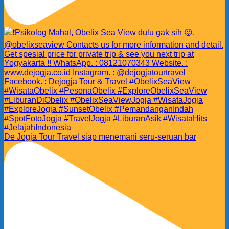
De Jogja Tour Travel siap menemani seru-seruan bar