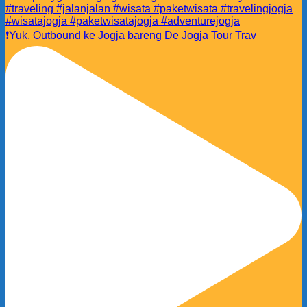
❗️Yuk, Outbound ke Jogja bareng De Jogja Tour Trav