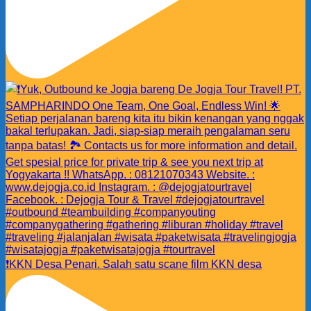
❗️KKN Desa Penari. Salah satu scane film KKN desa