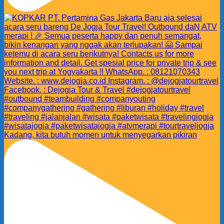
Kadang, kita butuh momen untuk menyegarkan pikiran