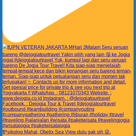
❗️Psikolog Mahal, Obelix Sea View dulu gak sih 😜.