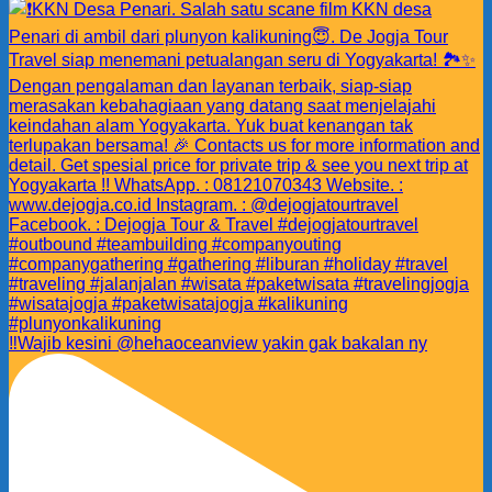
‼️Wajib kesini @hehaoceanview yakin gak bakalan ny