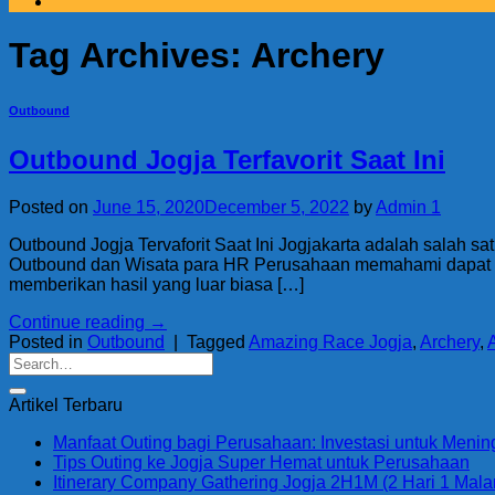
Tag Archives:
Archery
Outbound
Outbound Jogja Terfavorit Saat Ini
Posted on
June 15, 2020
December 5, 2022
by
Admin 1
Outbound Jogja Tervaforit Saat Ini Jogjakarta adalah salah sa
Outbound dan Wisata para HR Perusahaan memahami dapat pen
memberikan hasil yang luar biasa […]
Continue reading
→
Posted in
Outbound
|
Tagged
Amazing Race Jogja
,
Archery
,
Artikel Terbaru
Manfaat Outing bagi Perusahaan: Investasi untuk Menin
Tips Outing ke Jogja Super Hemat untuk Perusahaan
Itinerary Company Gathering Jogja 2H1M (2 Hari 1 Malam