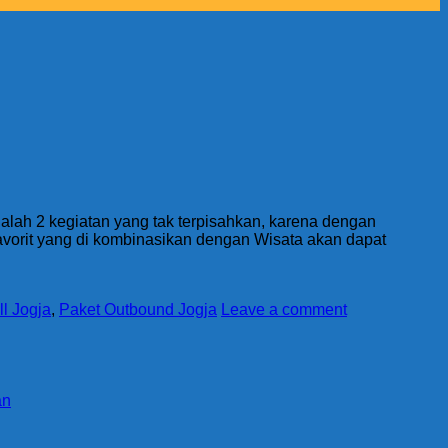
adalah 2 kegiatan yang tak terpisahkan, karena dengan
vorit yang di kombinasikan dengan Wisata akan dapat
ll Jogja
,
Paket Outbound Jogja
Leave a comment
an