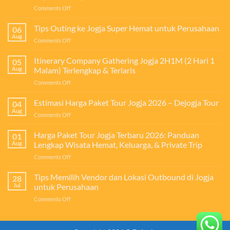
on
Comments Off
Manfaat
Outing
Tips Outing ke Jogja Super Hemat untuk Perusahaan
06
bagi
Aug
on
Comments Off
Perusahaan:
Tips
Investasi
Outing
Itinerary Company Gathering Jogja 2H1M (2 Hari 1
untuk
05
ke
Aug
Malam) Terlengkap & Terlaris
Meningkatkan
Jogja
Produktivitas,
on
Comments Off
Super
Kekompakan
Itinerary
Hemat
Tim,
Company
Estimasi Harga Paket Tour Jogja 2026 – Dejogja Tour
untuk
04
dan
Gathering
Perusahaan
Aug
Loyalitas
on
Comments Off
Jogja
Karyawan
Estimasi
2H1M
Harga
Harga Paket Tour Jogja Terbaru 2026: Panduan
(2
01
Paket
Aug
Lengkap Wisata Hemat, Keluarga, & Private Trip
Hari
Tour
1
on
Comments Off
Jogja
Malam)
Harga
2026
Terlengkap
Paket
Tips Memilih Vendor dan Lokasi Outbound di Jogja
–
28
&
Tour
Dejogja
Jul
untuk Perusahaan
Terlaris
Jogja
Tour
on
Comments Off
Terbaru
Tips
2026:
Memilih
Panduan
Vendor
Lengkap