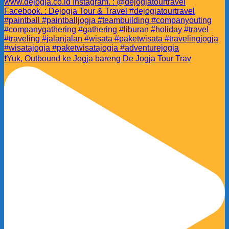
❗️Yuk, Outbound ke Jogja bareng De Jogja Tour Trav