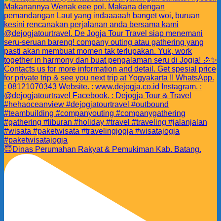
😇Dinas Perumahan Rakyat & Pemukiman Kab. Batang.