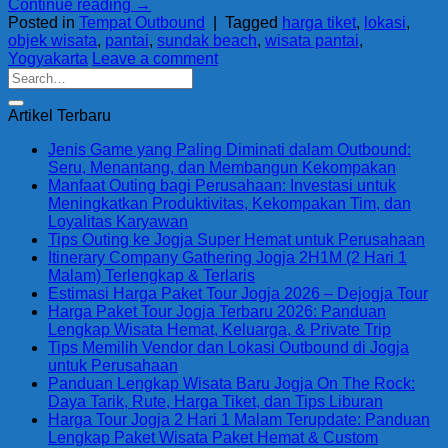
Continue reading
→
Posted in
Tempat Outbound
|
Tagged
harga tiket
,
lokasi
,
objek wisata
,
pantai
,
sundak beach
,
wisata pantai
,
Yogyakarta
Leave a comment
Artikel Terbaru
Jenis Game yang Paling Diminati dalam Outbound:
Seru, Menantang, dan Membangun Kekompakan
Manfaat Outing bagi Perusahaan: Investasi untuk
Meningkatkan Produktivitas, Kekompakan Tim, dan
Loyalitas Karyawan
Tips Outing ke Jogja Super Hemat untuk Perusahaan
Itinerary Company Gathering Jogja 2H1M (2 Hari 1
Malam) Terlengkap & Terlaris
Estimasi Harga Paket Tour Jogja 2026 – Dejogja Tour
Harga Paket Tour Jogja Terbaru 2026: Panduan
Lengkap Wisata Hemat, Keluarga, & Private Trip
Tips Memilih Vendor dan Lokasi Outbound di Jogja
untuk Perusahaan
Panduan Lengkap Wisata Baru Jogja On The Rock:
Daya Tarik, Rute, Harga Tiket, dan Tips Liburan
Harga Tour Jogja 2 Hari 1 Malam Terupdate: Panduan
Lengkap Paket Wisata Paket Hemat & Custom