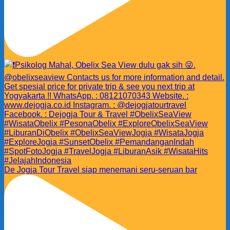
De Jogja Tour Travel siap menemani seru-seruan bar