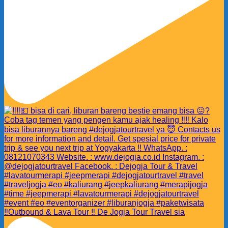
‼️Outbound & Lava Tour ‼️ De Jogja Tour Travel sia