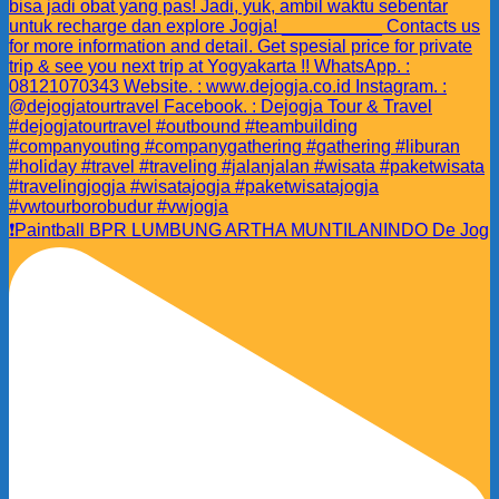
❗️Paintball BPR LUMBUNG ARTHA MUNTILANINDO De Jog