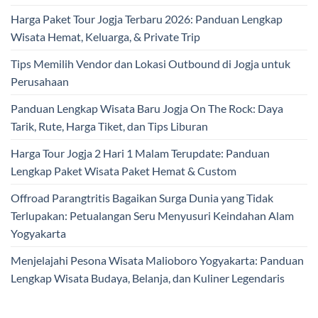
Harga Paket Tour Jogja Terbaru 2026: Panduan Lengkap
Wisata Hemat, Keluarga, & Private Trip
Tips Memilih Vendor dan Lokasi Outbound di Jogja untuk
Perusahaan
Panduan Lengkap Wisata Baru Jogja On The Rock: Daya
Tarik, Rute, Harga Tiket, dan Tips Liburan
Harga Tour Jogja 2 Hari 1 Malam Terupdate: Panduan
Lengkap Paket Wisata Paket Hemat & Custom
Offroad Parangtritis Bagaikan Surga Dunia yang Tidak
Terlupakan: Petualangan Seru Menyusuri Keindahan Alam
Yogyakarta
Menjelajahi Pesona Wisata Malioboro Yogyakarta: Panduan
Lengkap Wisata Budaya, Belanja, dan Kuliner Legendaris