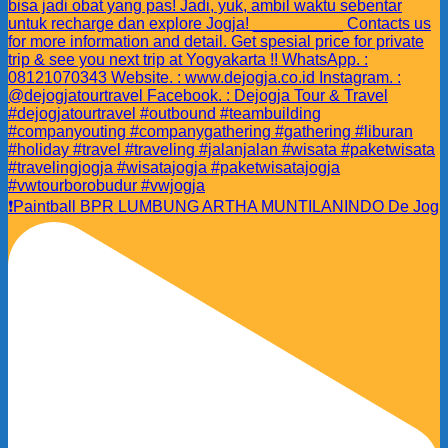
❗️Paintball BPR LUMBUNG ARTHA MUNTILANINDO De Jog