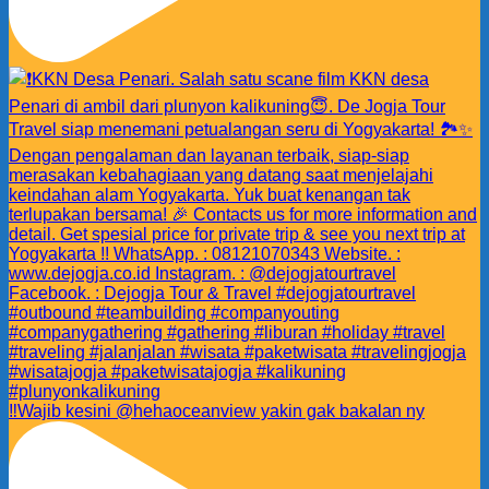
‼️Wajib kesini @hehaoceanview yakin gak bakalan ny