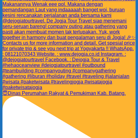
😇Dinas Perumahan Rakyat & Pemukiman Kab. Batang.