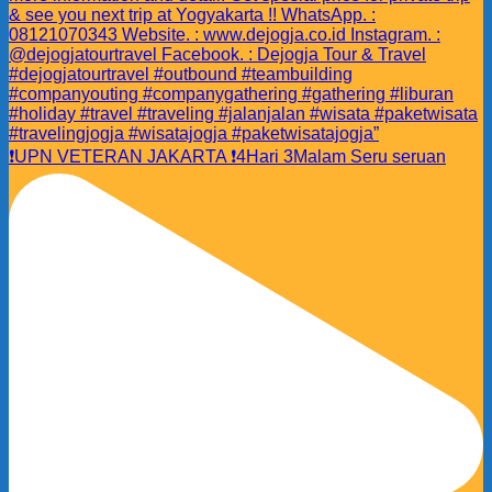
❗️UPN VETERAN JAKARTA ❗️4Hari 3Malam Seru seruan