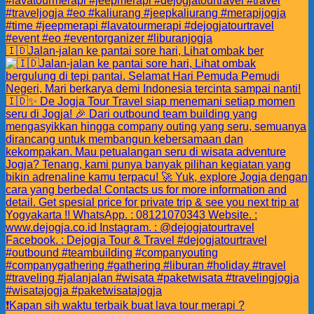
🇮🇩Jalan-jalan ke pantai sore hari, Lihat ombak ber
❗️Kapan sih waktu terbaik buat lava tour merapi ?