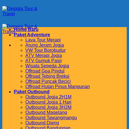
Skip
to
content
Home Baru
Paket Adventure
Lava Tour Merapi
Arung Jeram Jogja
VW Tour Borobudur
ATV Merapi Jogja
ATV Gumuk Pasir
Wisata Sepeda Jogja
Offroad Goa Pindul
Offroad Tebing Breksi
Offroad Puncak Becici
Offroad Hutan Pinus Mangunan
Paket Outbound
Outbound Jogja 2H1M
Outbound Jogja 1 Hari
Outbound Jogja 3H2M
Outbound Magelang
Outbound Tawangmangu
Outbound Dieng
Outbound Bandungan