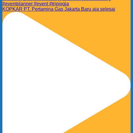
KOPKAR PT. Pertamina Gas Jakarta Baru aja selesai