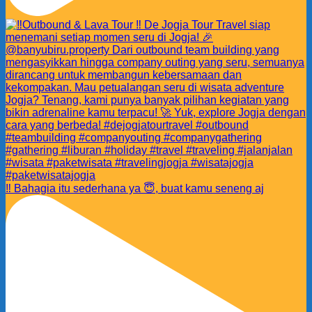
‼️ Bahagia itu sederhana ya 😇, buat kamu seneng aj