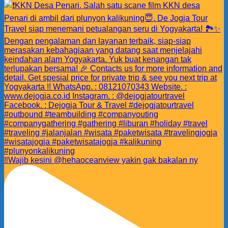
‼️Wajib kesini @hehaoceanview yakin gak bakalan ny