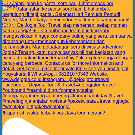
🇮🇩Jalan-jalan ke pantai sore hari, Lihat ombak ber
❗️Kapan sih waktu terbaik buat lava tour merapi ?