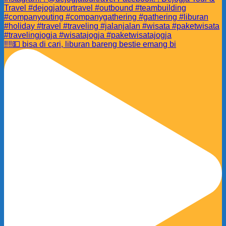
‼️‼️💵 bisa di cari, liburan bareng bestie emang bi