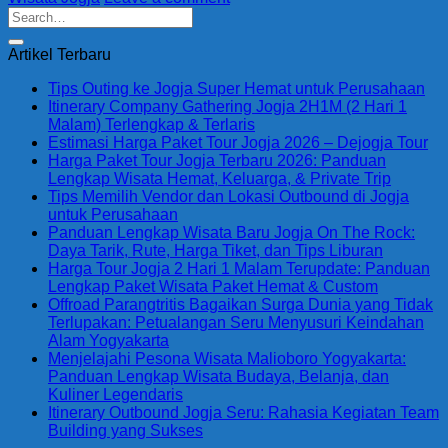
Artikel Terbaru
Tips Outing ke Jogja Super Hemat untuk Perusahaan
Itinerary Company Gathering Jogja 2H1M (2 Hari 1
Malam) Terlengkap & Terlaris
Estimasi Harga Paket Tour Jogja 2026 – Dejogja Tour
Harga Paket Tour Jogja Terbaru 2026: Panduan
Lengkap Wisata Hemat, Keluarga, & Private Trip
Tips Memilih Vendor dan Lokasi Outbound di Jogja
untuk Perusahaan
Panduan Lengkap Wisata Baru Jogja On The Rock:
Daya Tarik, Rute, Harga Tiket, dan Tips Liburan
Harga Tour Jogja 2 Hari 1 Malam Terupdate: Panduan
Lengkap Paket Wisata Paket Hemat & Custom
Offroad Parangtritis Bagaikan Surga Dunia yang Tidak
Terlupakan: Petualangan Seru Menyusuri Keindahan
Alam Yogyakarta
Menjelajahi Pesona Wisata Malioboro Yogyakarta:
Panduan Lengkap Wisata Budaya, Belanja, dan
Kuliner Legendaris
Itinerary Outbound Jogja Seru: Rahasia Kegiatan Team
Building yang Sukses