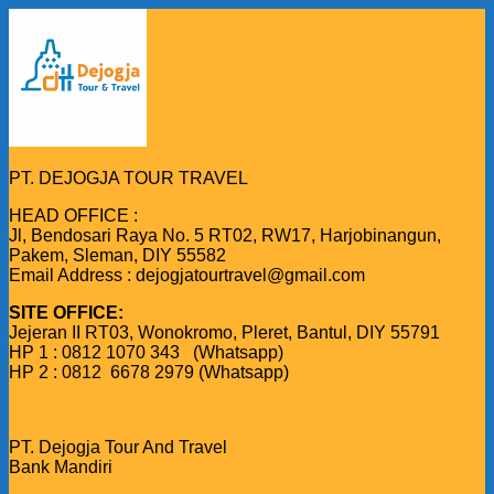
PT. DEJOGJA TOUR TRAVEL
HEAD OFFICE :
Jl, Bendosari Raya No. 5 RT02, RW17, Harjobinangun,
Pakem, Sleman, DIY 55582
Email Address : dejogjatourtravel@gmail.com
SITE OFFICE:
Jejeran II RT03, Wonokromo, Pleret, Bantul, DIY 55791
HP 1 : 0812 1070 343 (Whatsapp)
HP 2 : 0812 6678 2979 (Whatsapp)
PT. Dejogja Tour And Travel
Bank Mandiri