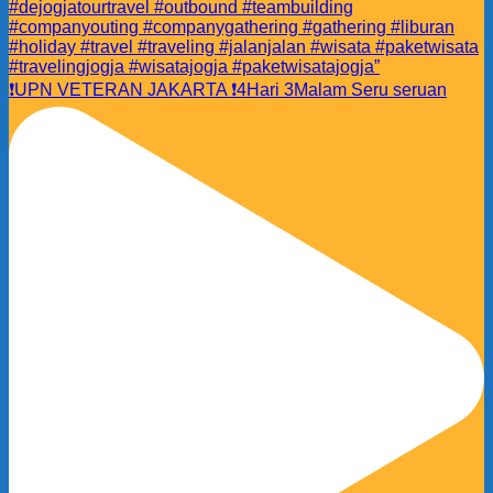
❗️UPN VETERAN JAKARTA ❗️4Hari 3Malam Seru seruan