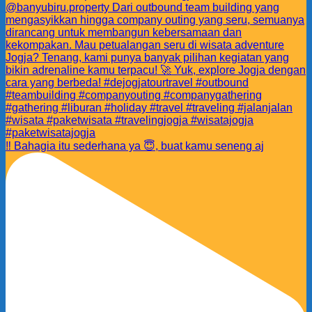
‼️ Bahagia itu sederhana ya 😇, buat kamu seneng aj