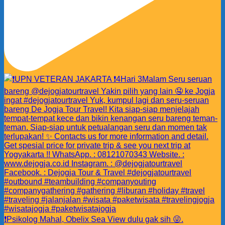
❗️Psikolog Mahal, Obelix Sea View dulu gak sih 😜.