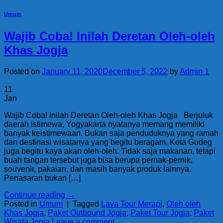
Umum
Wajib Coba! Inilah Deretan Oleh-oleh
Khas Jogja
Posted on
January 11, 2020
December 5, 2022
by
Admin 1
11
Jan
Wajib Coba! Inilah Deretan Oleh-oleh Khas Jogja Berjuluk
daerah istimewa, Yogyakarta nyatanya memang memiliki
banyak keistimewaan. Bukan saja penduduknya yang ramah
dan destinasi wisatanya yang begitu beragam. Kota Gudeg
juga begitu kaya akan oleh-oleh. Tidak saja makanan, tetapi
buah tangan tersebut juga bisa berupa pernak-pernik,
souvenir, pakaian, dan masih banyak produk lainnya.
Penasaran bukan […]
Continue reading
→
Posted in
Umum
|
Tagged
Lava Tour Merapi
,
Oleh oleh
Khas Jogja
,
Paket Outbound Jogja
,
Paket Tour Jogja
,
Paket
Wisata Jogja
Leave a comment