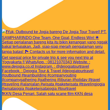
❗️KKN Desa Penari. Salah satu scane film KKN desa