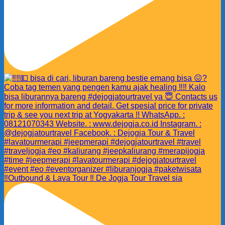
‼️Outbound & Lava Tour ‼️ De Jogja Tour Travel sia