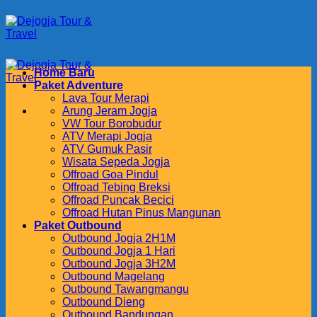
Skip
to
content
Home Baru
Paket Adventure
Lava Tour Merapi
Arung Jeram Jogja
VW Tour Borobudur
ATV Merapi Jogja
ATV Gumuk Pasir
Wisata Sepeda Jogja
Offroad Goa Pindul
Offroad Tebing Breksi
Offroad Puncak Becici
Offroad Hutan Pinus Mangunan
Paket Outbound
Outbound Jogja 2H1M
Outbound Jogja 1 Hari
Outbound Jogja 3H2M
Outbound Magelang
Outbound Tawangmangu
Outbound Dieng
Outbound Bandungan