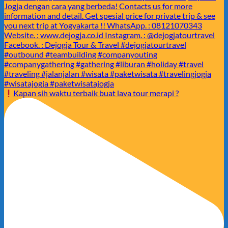
Kapan sih waktu terbaik buat lava tour merapi ?