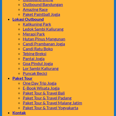
Outbound Bandungan
Amazing Race
Paket Paintball Jogja
Lokasi Outbound
Kalikuning Park
Ledok Sambi Kaliurang
Merapi Park
Hutan Pinus Mangunan
Candi Prambanan Jogja
Candi Ratu Boko
Tebing Breksi
Pantai Jogja
Goa Pindul Jogja
Lor Sambi Kaliurang
Puncak Becici
Paket Tour
One Day Trip Jogja
E-Book Wisata Jogja
Paket Tour & Travel Bali
Paket Tour & Travel Padang
Paket Tour & Travel Malang Jatim
Paket Tour & Travel Yogyakarta
Kontak