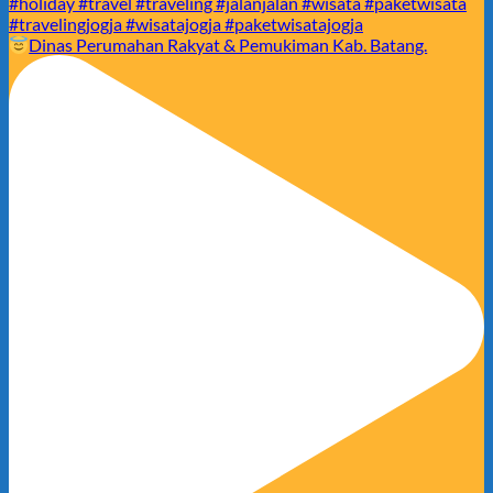
Dinas Perumahan Rakyat & Pemukiman Kab. Batang.