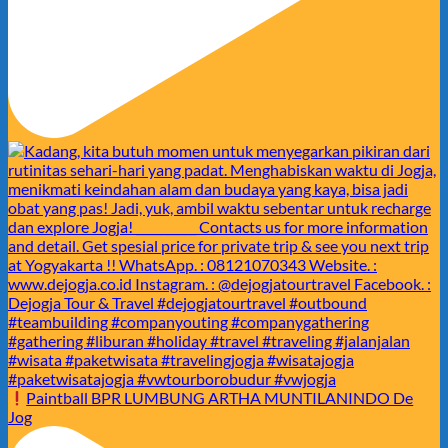
Paintball BPR LUMBUNG ARTHA MUNTILANINDO De
Jog