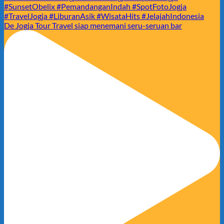
De Jogja Tour Travel siap menemani seru-seruan bar