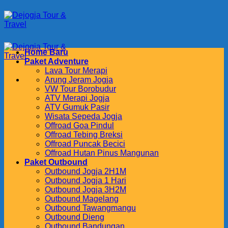
Skip
to
content
Home Baru
Paket Adventure
Lava Tour Merapi
Arung Jeram Jogja
VW Tour Borobudur
ATV Merapi Jogja
ATV Gumuk Pasir
Wisata Sepeda Jogja
Offroad Goa Pindul
Offroad Tebing Breksi
Offroad Puncak Becici
Offroad Hutan Pinus Mangunan
Paket Outbound
Outbound Jogja 2H1M
Outbound Jogja 1 Hari
Outbound Jogja 3H2M
Outbound Magelang
Outbound Tawangmangu
Outbound Dieng
Outbound Bandungan