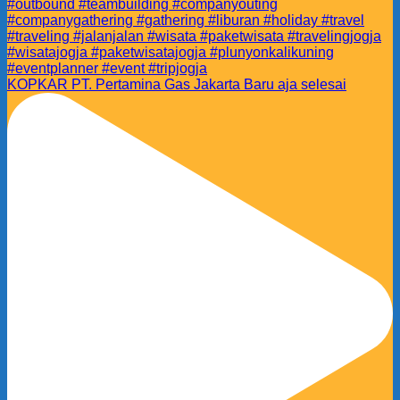
KOPKAR PT. Pertamina Gas Jakarta Baru aja selesai