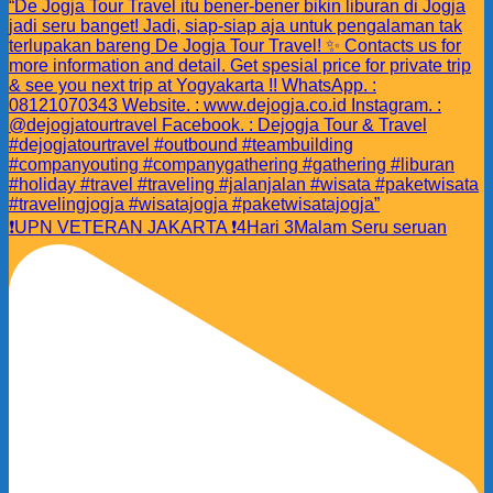
❗️UPN VETERAN JAKARTA ❗️4Hari 3Malam Seru seruan