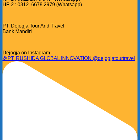
HP 2 : 0812 6678 2979 (Whatsapp)
PT. Dejogja Tour And Travel
Bank Mandiri
Dejogja on Instagram
🎉PT. RUSHIDA GLOBAL INNOVATION @dejogjatourtravel