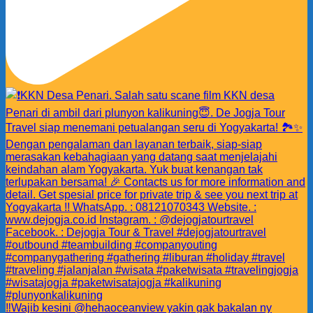
‼️Wajib kesini @hehaoceanview yakin gak bakalan ny