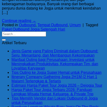
keberagaman budayanya. Banyak orang dari berbagai
penjuru dunia datang ke Jogja untuk menikmati keindahan
[…]
Continue reading
→
Posted in
Outbound
,
Tempat Outbound
,
Umum
|
Tagged
Paket Outbound Jogja Setengah Hari
Artikel Terbaru
Jenis Game yang Paling Diminati dalam Outbound:
Seru, Menantang, dan Membangun Kekompakan
Manfaat Outing bagi Perusahaan: Investasi untuk
Meningkatkan Produktivitas, Kekompakan Tim, dan
Loyalitas Karyawan
Tips Outing ke Jogja Super Hemat untuk Perusahaan
Itinerary Company Gathering Jogja 2H1M (2 Hari 1
Malam) Terlengkap & Terlaris
Estimasi Harga Paket Tour Jogja 2026 – Dejogja Tour
Harga Paket Tour Jogja Terbaru 2026: Panduan
Lengkap Wisata Hemat, Keluarga, & Private Trip
Tips Memilih Vendor dan Lokasi Outbound di Jogja
untuk Perusahaan
Panduan Lengkap Wisata Baru Jogja On The Rock: