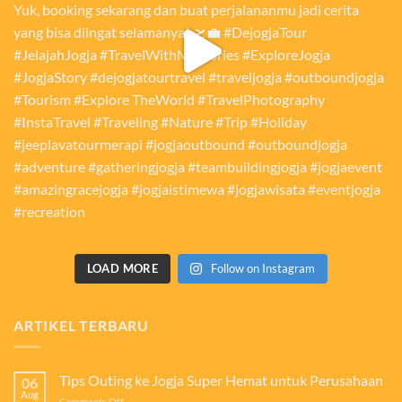
LOAD MORE
Follow on Instagram
ARTIKEL TERBARU
Tips Outing ke Jogja Super Hemat untuk Perusahaan
06
Aug
on
Comments Off