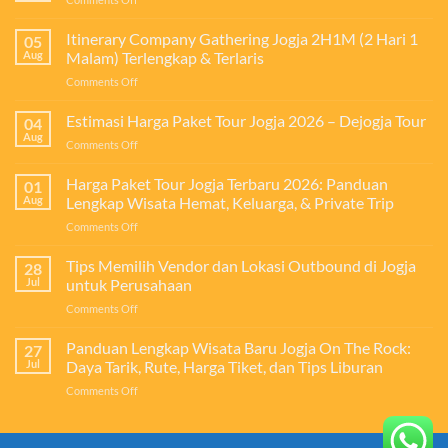
Tips
Outing
Itinerary Company Gathering Jogja 2H1M (2 Hari 1
05
ke
Aug
Malam) Terlengkap & Terlaris
Jogja
on
Comments Off
Super
Itinerary
Hemat
Company
Estimasi Harga Paket Tour Jogja 2026 – Dejogja Tour
untuk
04
Gathering
Perusahaan
Aug
on
Comments Off
Jogja
Estimasi
2H1M
Harga
Harga Paket Tour Jogja Terbaru 2026: Panduan
(2
01
Paket
Aug
Lengkap Wisata Hemat, Keluarga, & Private Trip
Hari
Tour
1
on
Comments Off
Jogja
Malam)
Harga
2026
Terlengkap
Paket
Tips Memilih Vendor dan Lokasi Outbound di Jogja
–
28
&
Tour
Dejogja
Jul
untuk Perusahaan
Terlaris
Jogja
Tour
on
Comments Off
Terbaru
Tips
2026:
Memilih
Panduan Lengkap Wisata Baru Jogja On The Rock:
Panduan
27
Vendor
Lengkap
Jul
Daya Tarik, Rute, Harga Tiket, dan Tips Liburan
dan
Wisata
on
Comments Off
Lokasi
Hemat,
Panduan
Outbound
Keluarga,
Lengkap
di
&
Wisata
Jogja
Private