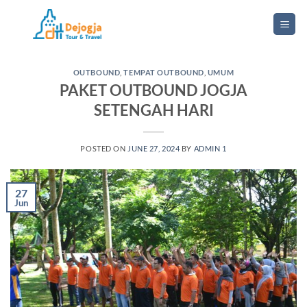
Skip
to
content
OUTBOUND
,
TEMPAT OUTBOUND
,
UMUM
PAKET OUTBOUND JOGJA
SETENGAH HARI
POSTED ON
JUNE 27, 2024
BY
ADMIN 1
27
Jun