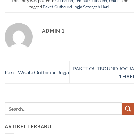
This entry was posted in
Outbound
,
Tempat Outbound
,
Umum
and
tagged
Paket Outbound Jogja Setengah Hari
.
ADMIN 1
PAKET OUTBOUND JOGJA
Paket Wisata Outbound Jogja
1 HARI
ARTIKEL TERBARU