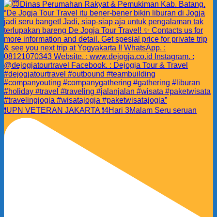
❗️UPN VETERAN JAKARTA ❗️4Hari 3Malam Seru seruan