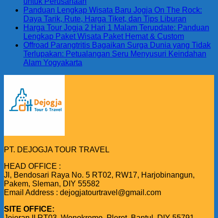
untuk Perusahaan
Panduan Lengkap Wisata Baru Jogja On The Rock:
Daya Tarik, Rute, Harga Tiket, dan Tips Liburan
Harga Tour Jogja 2 Hari 1 Malam Terupdate: Panduan
Lengkap Paket Wisata Paket Hemat & Custom
Offroad Parangtritis Bagaikan Surga Dunia yang Tidak
Terlupakan: Petualangan Seru Menyusuri Keindahan
Alam Yogyakarta
PT. DEJOGJA TOUR TRAVEL
HEAD OFFICE :
Jl, Bendosari Raya No. 5 RT02, RW17, Harjobinangun,
Pakem, Sleman, DIY 55582
Email Address : dejogjatourtravel@gmail.com
SITE OFFICE:
Jejeran II RT03, Wonokromo, Pleret, Bantul, DIY 55791