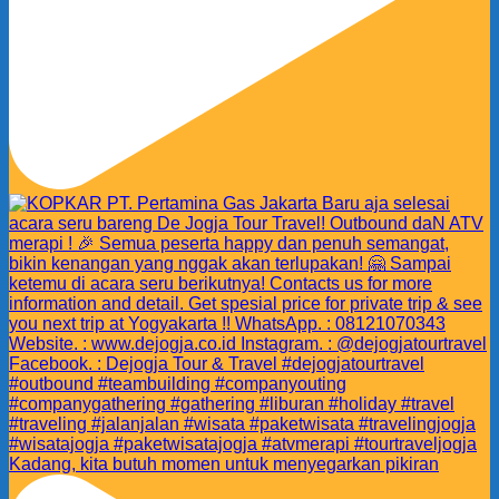
Kadang, kita butuh momen untuk menyegarkan pikiran