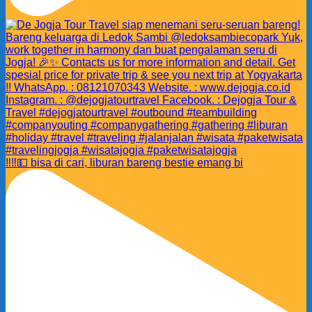
‼️‼️💵 bisa di cari, liburan bareng bestie emang bi