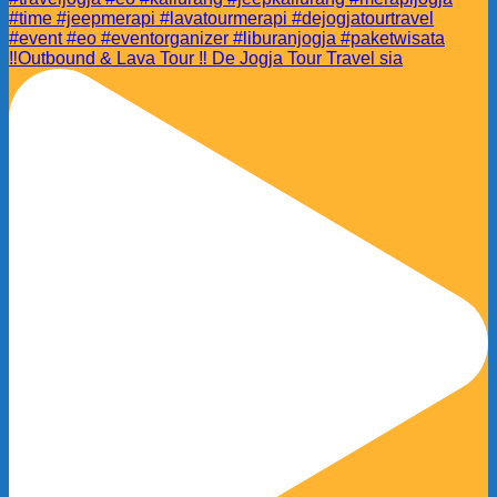
‼️Outbound & Lava Tour ‼️ De Jogja Tour Travel sia