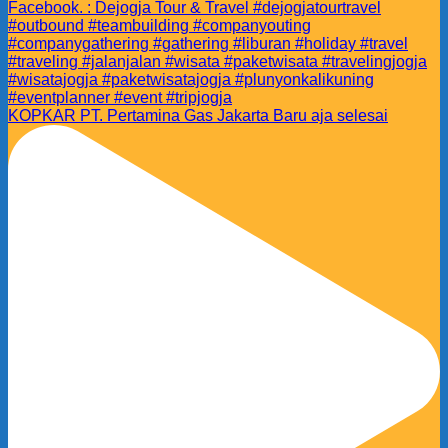
KOPKAR PT. Pertamina Gas Jakarta Baru aja selesai