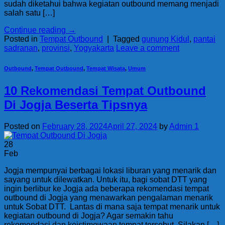
sudah diketahui bahwa kegiatan outbound memang menjadi
salah satu […]
Continue reading
→
Posted in
Tempat Outbound
|
Tagged
gunung Kidul
,
pantai
sadranan
,
provinsi
,
Yogyakarta
Leave a comment
Outbound
,
Tempat Outbound
,
Tempat Wisata
,
Umum
10 Rekomendasi Tempat Outbound
Di Jogja Beserta Tipsnya
Posted on
February 28, 2024
April 27, 2024
by
Admin 1
28
Feb
Jogja mempunyai berbagai lokasi liburan yang menarik dan
sayang untuk dilewatkan. Untuk itu, bagi sobat DTT yang
ingin berlibur ke Jogja ada beberapa rekomendasi tempat
outbound di Jogja yang menawarkan pengalaman menarik
untuk Sobat DTT. Lantas di mana saja tempat menarik untuk
kegiatan outbound di Jogja? Agar semakin tahu
rekomendasi dan keistimewaan tempat tersebut. Silakan […]