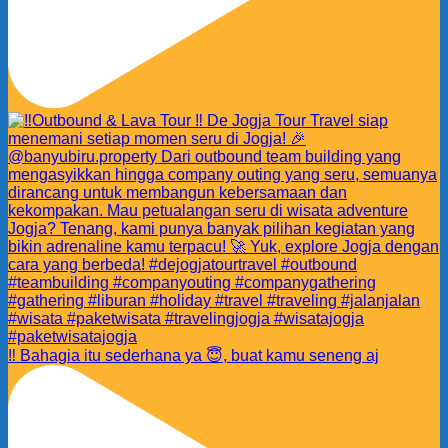
‼️ Bahagia itu sederhana ya 😇, buat kamu seneng aj