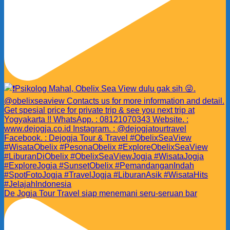
De Jogja Tour Travel siap menemani seru-seruan bar