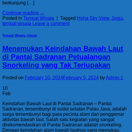
berkunjung […]
Continue reading
→
Posted in
Tempat Wisata
|
Tagged
Heha Sky View
,
Jogja
,
tempat wisata
Leave a comment
Tempat Wisata
,
Umum
Menemukan Keindahan Bawah Laut
di Pantai Sadranan Petualangan
Snorkeling yang Tak Terlupakan
Posted on
February 10, 2024
February 5, 2024
by
Admin 1
10
Feb
Keindahan Bawah Laut di Pantai Sadranan – Pantai
Sadranan, tersembunyi di sudut selatan Pulau Java, adalah
surga tersembunyi bagi para pecinta alam dan penggemar
aktivitas bawah laut. Salah satu kegiatan yang sangat
direkomendasikan di Pantai Sadranan adalah snorkeling.
Dengan keindahan alam bawah lautnya yang memukau,