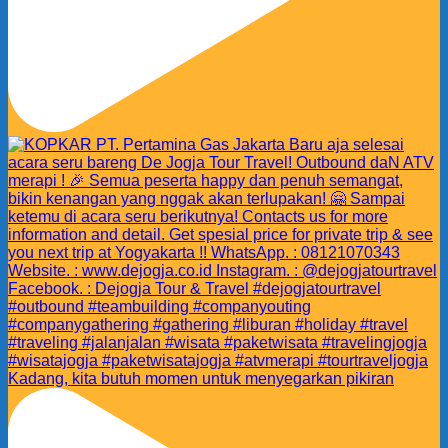
Kadang, kita butuh momen untuk menyegarkan pikiran