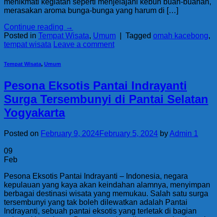
menikmati kegiatan seperti menjelajahi kebun buah-buahan,
merasakan aroma bunga-bunga yang harum di […]
Continue reading
→
Posted in
Tempat Wisata
,
Umum
|
Tagged
omah kacebong
,
tempat wisata
Leave a comment
Tempat Wisata
,
Umum
Pesona Eksotis Pantai Indrayanti
Surga Tersembunyi di Pantai Selatan
Yogyakarta
Posted on
February 9, 2024
February 5, 2024
by
Admin 1
09
Feb
Pesona Eksotis Pantai Indrayanti – Indonesia, negara
kepulauan yang kaya akan keindahan alamnya, menyimpan
berbagai destinasi wisata yang memukau. Salah satu surga
tersembunyi yang tak boleh dilewatkan adalah Pantai
Indrayanti, sebuah pantai eksotis yang terletak di bagian