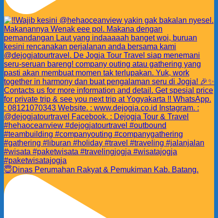
😇Dinas Perumahan Rakyat & Pemukiman Kab. Batang.