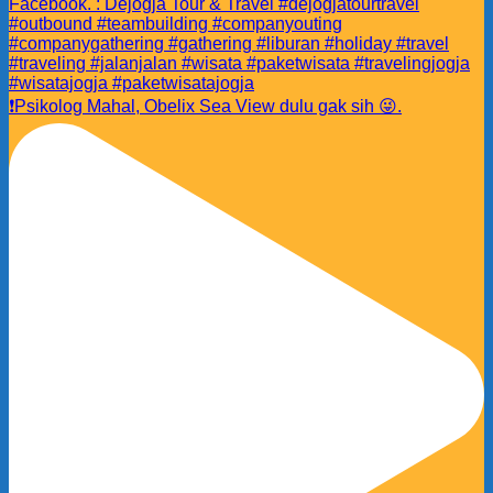
❗️Psikolog Mahal, Obelix Sea View dulu gak sih 😜.