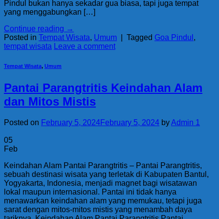
Pindul bukan hanya sekadar gua biasa, tapi juga tempat
yang menggabungkan […]
Continue reading
→
Posted in
Tempat Wisata
,
Umum
|
Tagged
Goa Pindul
,
tempat wisata
Leave a comment
Tempat Wisata
,
Umum
Pantai Parangtritis Keindahan Alam
dan Mitos Mistis
Posted on
February 5, 2024
February 5, 2024
by
Admin 1
05
Feb
Keindahan Alam Pantai Parangtritis – Pantai Parangtritis,
sebuah destinasi wisata yang terletak di Kabupaten Bantul,
Yogyakarta, Indonesia, menjadi magnet bagi wisatawan
lokal maupun internasional. Pantai ini tidak hanya
menawarkan keindahan alam yang memukau, tetapi juga
sarat dengan mitos-mitos mistis yang menambah daya
tariknya. Keindahan Alam Pantai Parangtritis Pantai