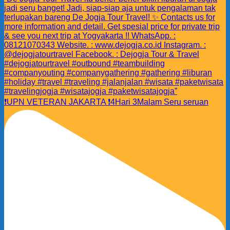
❗️UPN VETERAN JAKARTA ❗️4Hari 3Malam Seru seruan