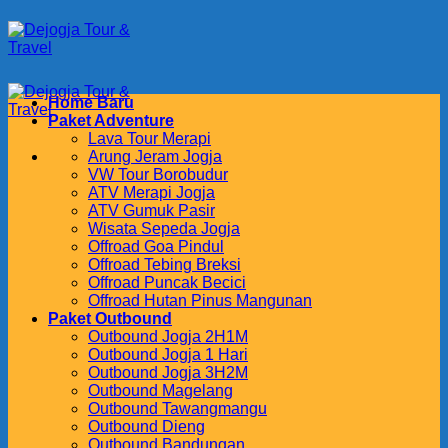
Skip
to
content
Home Baru
Paket Adventure
Lava Tour Merapi
Arung Jeram Jogja
VW Tour Borobudur
ATV Merapi Jogja
ATV Gumuk Pasir
Wisata Sepeda Jogja
Offroad Goa Pindul
Offroad Tebing Breksi
Offroad Puncak Becici
Offroad Hutan Pinus Mangunan
Paket Outbound
Outbound Jogja 2H1M
Outbound Jogja 1 Hari
Outbound Jogja 3H2M
Outbound Magelang
Outbound Tawangmangu
Outbound Dieng
Outbound Bandungan