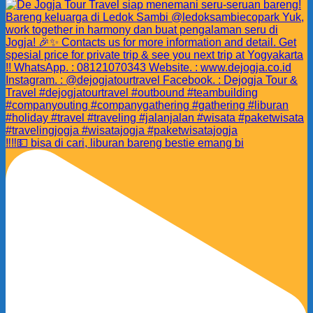
‼️‼️💵 bisa di cari, liburan bareng bestie emang bi