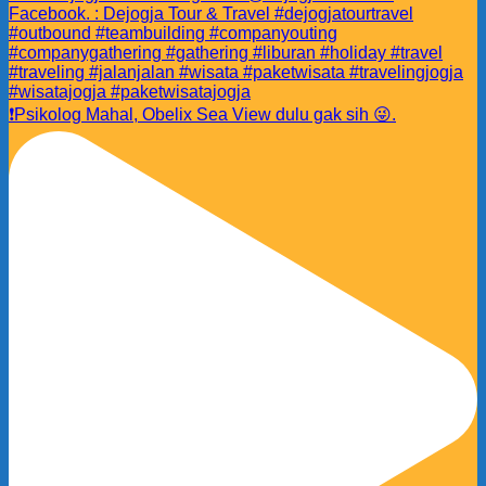
❗️Psikolog Mahal, Obelix Sea View dulu gak sih 😜.