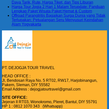
Daya Tarik, Rute, Harga Tiket, dan Tips Liburan
Harga Tour Jogja 2 Hari 1 Malam Terupdate: Panduan
Lengkap Paket Wisata Paket Hemat & Custom
Offroad Parangtritis Bagaikan Surga Dunia yang Tidak
Terlupakan: Petualangan Seru Menyusuri Keindahan
Alam Yogyakarta
PT. DEJOGJA TOUR TRAVEL
HEAD OFFICE :
Jl, Bendosari Raya No. 5 RT02, RW17, Harjobinangun,
Pakem, Sleman, DIY 55582
Email Address : dejogjatourtravel@gmail.com
SITE OFFICE:
Jejeran II RT03, Wonokromo, Pleret, Bantul, DIY 55791
HP 1 : 0812 1070 343 (Whatsapp)