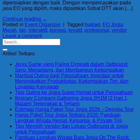
dipersiapkan dengan baik. Dengan mempercayakan pada
jasa EO yang dipilih, maka dipastikan Sobat DTT akan […]
Continue reading
→
Posted in
Event Organizer
|
Tagged
budget
,
EO Jogja
Murah
,
ide
,
interaktif
,
konsep
,
kreatif
,
profesional
,
vendor
Leave a comment
Artikel Terbaru
Jenis Game yang Paling Diminati dalam Outbound:
Seru, Menantang, dan Membangun Kekompakan
Manfaat Outing bagi Perusahaan: Investasi untuk
Meningkatkan Produktivitas, Kekompakan Tim, dan
Loyalitas Karyawan
Tips Outing ke Jogja Super Hemat untuk Perusahaan
Itinerary Company Gathering Jogja 2H1M (2 Hari 1
Malam) Terlengkap & Terlaris
Estimasi Harga Paket Tour Jogja 2026 – Dejogja Tour
Harga Paket Tour Jogja Terbaru 2026: Panduan
Lengkap Wisata Hemat, Keluarga, & Private Trip
Tips Memilih Vendor dan Lokasi Outbound di Jogja
untuk Perusahaan
Panduan Lengkap Wisata Baru Jogja On The Rock: