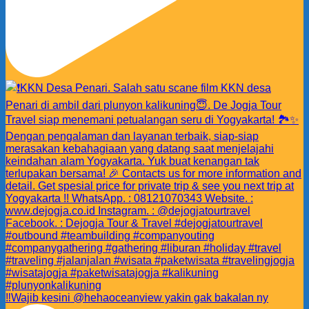
‼️Wajib kesini @hehaoceanview yakin gak bakalan ny