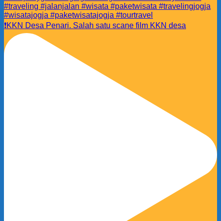
❗️KKN Desa Penari. Salah satu scane film KKN desa