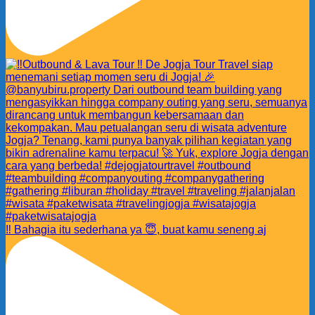
‼️ Bahagia itu sederhana ya 😇, buat kamu seneng aj