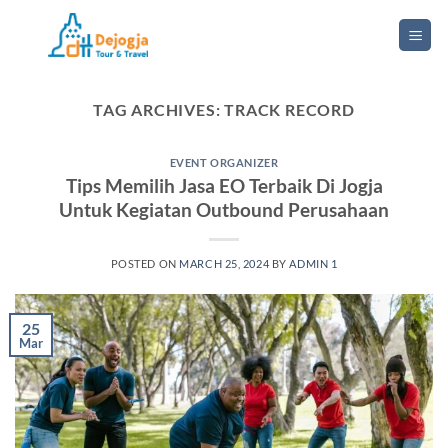
Skip
to
content
TAG ARCHIVES:
TRACK RECORD
EVENT ORGANIZER
Tips Memilih Jasa EO Terbaik Di Jogja
Untuk Kegiatan Outbound Perusahaan
POSTED ON
MARCH 25, 2024
BY
ADMIN 1
25
Mar