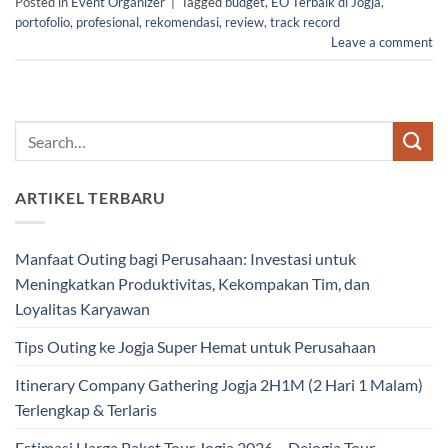
Posted in
Event Organizer
|
Tagged
budget
,
EO Terbaik di Jogja
,
portofolio
,
profesional
,
rekomendasi
,
review
,
track record
Leave a comment
ARTIKEL TERBARU
Manfaat Outing bagi Perusahaan: Investasi untuk
Meningkatkan Produktivitas, Kekompakan Tim, dan
Loyalitas Karyawan
Tips Outing ke Jogja Super Hemat untuk Perusahaan
Itinerary Company Gathering Jogja 2H1M (2 Hari 1 Malam)
Terlengkap & Terlaris
Estimasi Harga Paket Tour Jogja 2026 – Dejogja Tour