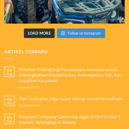
LOAD MORE
Follow on Instagram
ARTIKEL TERBARU
Manfaat Outing bagi Perusahaan: Investasi untuk
07
Aug
Meningkatkan Produktivitas, Kekompakan Tim, dan
Loyalitas Karyawan
on
Comments Off
Manfaat
Outing
Tips Outing ke Jogja Super Hemat untuk Perusahaan
06
bagi
Aug
on
Comments Off
Perusahaan:
Tips
Investasi
Outing
Itinerary Company Gathering Jogja 2H1M (2 Hari 1
untuk
05
ke
Aug
Malam) Terlengkap & Terlaris
Meningkatkan
Jogja
Produktivitas,
on
Comments Off