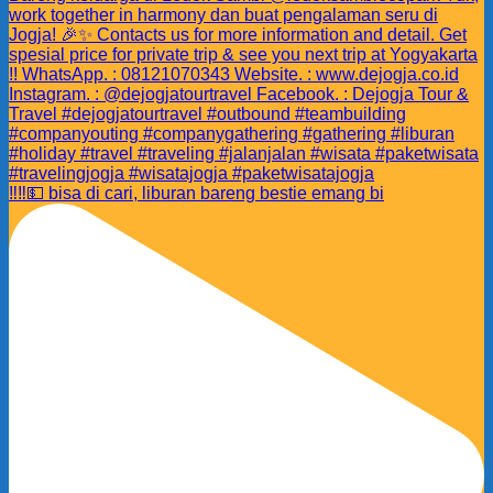
‼️‼️💵 bisa di cari, liburan bareng bestie emang bi