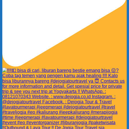
‼️Outbound & Lava Tour ‼️ De Jogja Tour Travel sia