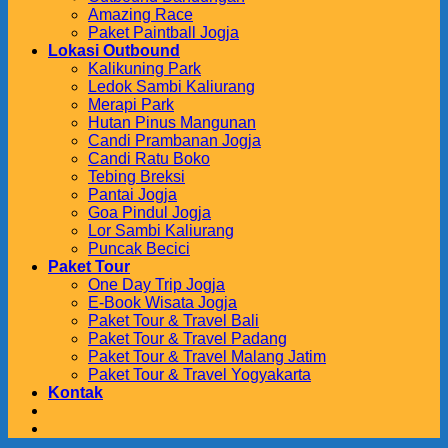
Amazing Race
Paket Paintball Jogja
Lokasi Outbound
Kalikuning Park
Ledok Sambi Kaliurang
Merapi Park
Hutan Pinus Mangunan
Candi Prambanan Jogja
Candi Ratu Boko
Tebing Breksi
Pantai Jogja
Goa Pindul Jogja
Lor Sambi Kaliurang
Puncak Becici
Paket Tour
One Day Trip Jogja
E-Book Wisata Jogja
Paket Tour & Travel Bali
Paket Tour & Travel Padang
Paket Tour & Travel Malang Jatim
Paket Tour & Travel Yogyakarta
Kontak