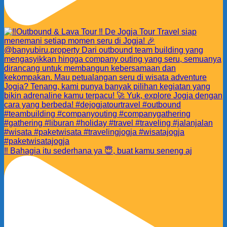
‼️ Bahagia itu sederhana ya 😇, buat kamu seneng aj