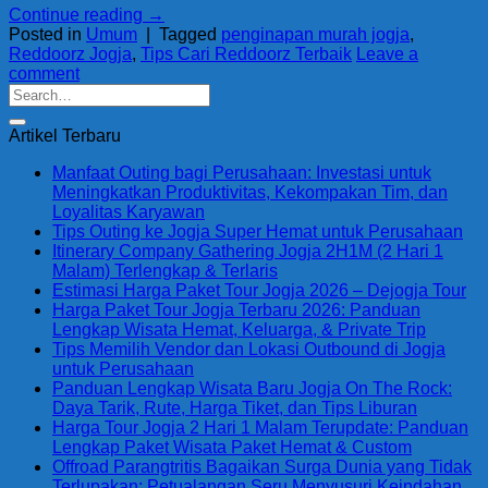
Continue reading
→
Posted in
Umum
|
Tagged
penginapan murah jogja
,
Reddoorz Jogja
,
Tips Cari Reddoorz Terbaik
Leave a
comment
Artikel Terbaru
Manfaat Outing bagi Perusahaan: Investasi untuk
Meningkatkan Produktivitas, Kekompakan Tim, dan
Loyalitas Karyawan
Tips Outing ke Jogja Super Hemat untuk Perusahaan
Itinerary Company Gathering Jogja 2H1M (2 Hari 1
Malam) Terlengkap & Terlaris
Estimasi Harga Paket Tour Jogja 2026 – Dejogja Tour
Harga Paket Tour Jogja Terbaru 2026: Panduan
Lengkap Wisata Hemat, Keluarga, & Private Trip
Tips Memilih Vendor dan Lokasi Outbound di Jogja
untuk Perusahaan
Panduan Lengkap Wisata Baru Jogja On The Rock:
Daya Tarik, Rute, Harga Tiket, dan Tips Liburan
Harga Tour Jogja 2 Hari 1 Malam Terupdate: Panduan
Lengkap Paket Wisata Paket Hemat & Custom
Offroad Parangtritis Bagaikan Surga Dunia yang Tidak
Terlupakan: Petualangan Seru Menyusuri Keindahan