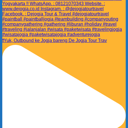
❗️Yuk, Outbound ke Jogja bareng De Jogja Tour Trav