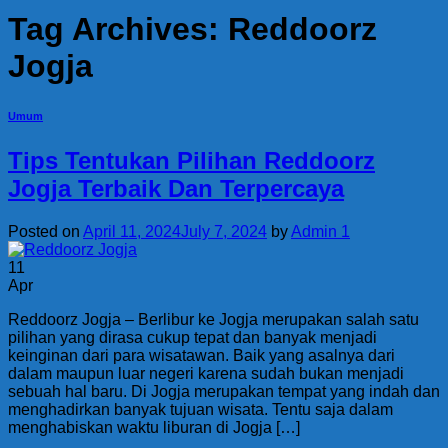
Tag Archives:
Reddoorz
Jogja
Umum
Tips Tentukan Pilihan Reddoorz
Jogja Terbaik Dan Terpercaya
Posted on
April 11, 2024
July 7, 2024
by
Admin 1
11
Apr
Reddoorz Jogja – Berlibur ke Jogja merupakan salah satu
pilihan yang dirasa cukup tepat dan banyak menjadi
keinginan dari para wisatawan. Baik yang asalnya dari
dalam maupun luar negeri karena sudah bukan menjadi
sebuah hal baru. Di Jogja merupakan tempat yang indah dan
menghadirkan banyak tujuan wisata. Tentu saja dalam
menghabiskan waktu liburan di Jogja […]