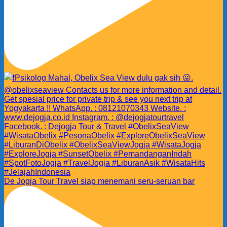
De Jogja Tour Travel siap menemani seru-seruan bar