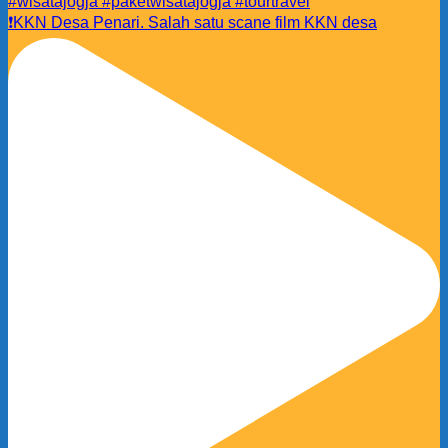
❗️KKN Desa Penari. Salah satu scane film KKN desa