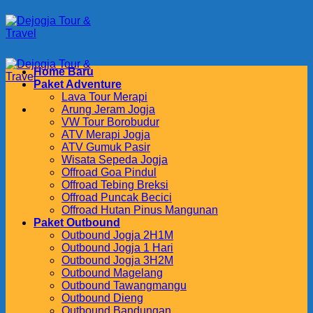
Skip
to
content
Home Baru
Paket Adventure
Lava Tour Merapi
Arung Jeram Jogja
VW Tour Borobudur
ATV Merapi Jogja
ATV Gumuk Pasir
Wisata Sepeda Jogja
Offroad Goa Pindul
Offroad Tebing Breksi
Offroad Puncak Becici
Offroad Hutan Pinus Mangunan
Paket Outbound
Outbound Jogja 2H1M
Outbound Jogja 1 Hari
Outbound Jogja 3H2M
Outbound Magelang
Outbound Tawangmangu
Outbound Dieng
Outbound Bandungan