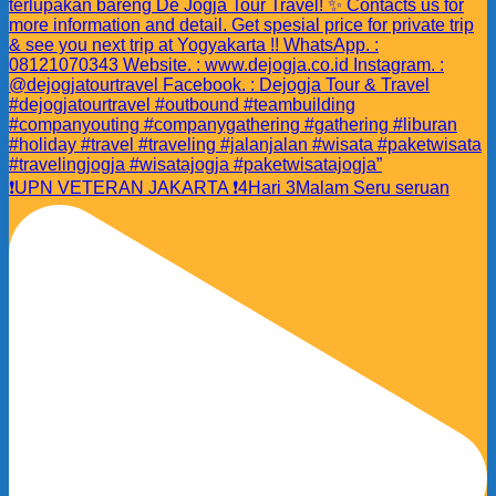
❗️UPN VETERAN JAKARTA ❗️4Hari 3Malam Seru seruan