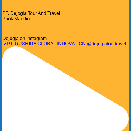
PT. Dejogja Tour And Travel
Bank Mandiri
Dejogja on Instagram
🎉PT. RUSHIDA GLOBAL INNOVATION @dejogjatourtravel