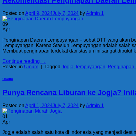
Rekomendasi Penginapan Daerah Lem
Posted on
April 9, 2024
July 7, 2024
by
Admin 1
09
Apr
Penginapan Daerah Lempuyangan – sobat DTT yang akan ber
Lempuyangan. Karena Stasiun Lempuyangan adalah salah satu s
Membuat penginapan terdekat dari stasiun ini sangat dibutuh
Continue reading
→
Posted in
Umum
|
Tagged
Jogja
,
lempuyangan
,
Penginapan
Umum
Punya Rencana Liburan ke Jogja? In
Posted on
April 1, 2024
July 7, 2024
by
Admin 1
01
Apr
Jogja adalah salah satu kota di Indonesia yang menjadi dest