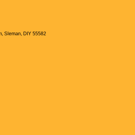
m, Sleman, DIY 55582