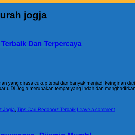
urah jogja
 Terbaik Dan Terpercaya
ihan yang dirasa cukup tepat dan banyak menjadi keinginan dar
aru. Di Jogja merupakan tempat yang indah dan menghadirkan 
z Jogja
,
Tips Cari Reddoorz Terbaik
Leave a comment