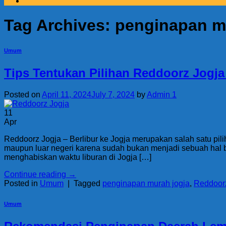
Tag Archives:
penginapan m
Umum
Tips Tentukan Pilihan Reddoorz Jogja
Posted on
April 11, 2024
July 7, 2024
by
Admin 1
11
Apr
Reddoorz Jogja – Berlibur ke Jogja merupakan salah satu pil
maupun luar negeri karena sudah bukan menjadi sebuah hal b
menghabiskan waktu liburan di Jogja […]
Continue reading
→
Posted in
Umum
|
Tagged
penginapan murah jogja
,
Reddoor
Umum