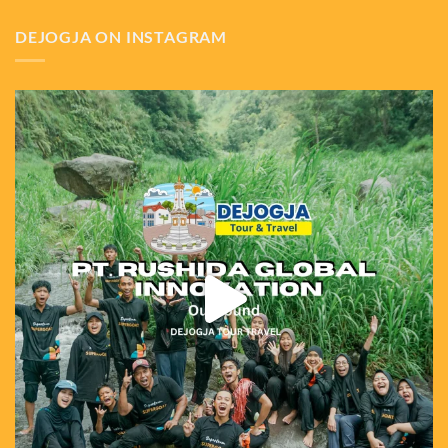
DEJOGJA ON INSTAGRAM