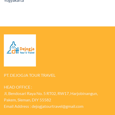
Yogyakarta
PT. DEJOGJA TOUR TRAVEL
HEAD OFFICE :
Jl, Bendosari Raya No. 5 RT02, RW17, Harjobinangun,
Pakem, Sleman, DIY 55582
Email Address : dejogjatourtravel@gmail.com