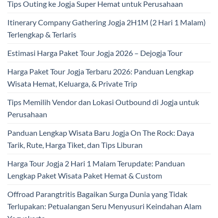
Tips Outing ke Jogja Super Hemat untuk Perusahaan
Itinerary Company Gathering Jogja 2H1M (2 Hari 1 Malam)
Terlengkap & Terlaris
Estimasi Harga Paket Tour Jogja 2026 – Dejogja Tour
Harga Paket Tour Jogja Terbaru 2026: Panduan Lengkap
Wisata Hemat, Keluarga, & Private Trip
Tips Memilih Vendor dan Lokasi Outbound di Jogja untuk
Perusahaan
Panduan Lengkap Wisata Baru Jogja On The Rock: Daya
Tarik, Rute, Harga Tiket, dan Tips Liburan
Harga Tour Jogja 2 Hari 1 Malam Terupdate: Panduan
Lengkap Paket Wisata Paket Hemat & Custom
Offroad Parangtritis Bagaikan Surga Dunia yang Tidak
Terlupakan: Petualangan Seru Menyusuri Keindahan Alam