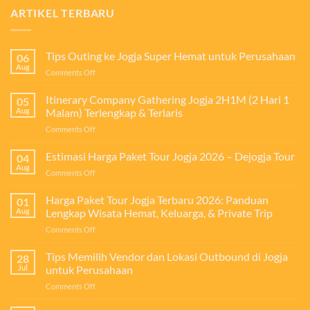
ARTIKEL TERBARU
Tips Outing ke Jogja Super Hemat untuk Perusahaan
06
Aug
on
Comments Off
Tips
Outing
Itinerary Company Gathering Jogja 2H1M (2 Hari 1
05
ke
Aug
Malam) Terlengkap & Terlaris
Jogja
on
Comments Off
Super
Itinerary
Hemat
Company
Estimasi Harga Paket Tour Jogja 2026 – Dejogja Tour
untuk
04
Gathering
Perusahaan
Aug
on
Comments Off
Jogja
Estimasi
2H1M
Harga
Harga Paket Tour Jogja Terbaru 2026: Panduan
(2
01
Paket
Aug
Lengkap Wisata Hemat, Keluarga, & Private Trip
Hari
Tour
1
on
Comments Off
Jogja
Malam)
Harga
2026
Terlengkap
Paket
Tips Memilih Vendor dan Lokasi Outbound di Jogja
–
28
&
Tour
Dejogja
Jul
untuk Perusahaan
Terlaris
Jogja
Tour
on
Comments Off
Terbaru
Tips
2026:
Memilih