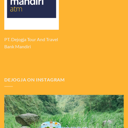
PT. Dejogja Tour And Travel
Bank Mandiri
DEJOGJA ON INSTAGRAM