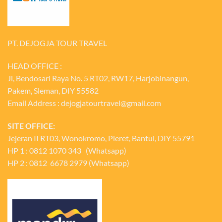
PT. DEJOGJA TOUR TRAVEL
HEAD OFFICE :
Jl, Bendosari Raya No. 5 RT02, RW17, Harjobinangun,
Pakem, Sleman, DIY 55582
Email Address : dejogjatourtravel@gmail.com
SITE OFFICE:
Jejeran II RT03, Wonokromo, Pleret, Bantul, DIY 55791
HP 1 : 0812 1070 343 (Whatsapp)
HP 2 : 0812 6678 2979 (Whatsapp)