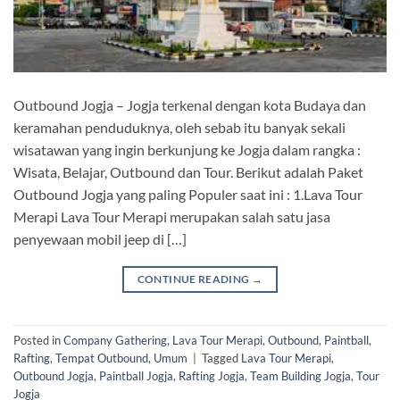
Outbound Jogja – Jogja terkenal dengan kota Budaya dan
keramahan penduduknya, oleh sebab itu banyak sekali
wisatawan yang ingin berkunjung ke Jogja dalam rangka :
Wisata, Belajar, Outbound dan Tour. Berikut adalah Paket
Outbound Jogja yang paling Populer saat ini : 1.Lava Tour
Merapi Lava Tour Merapi merupakan salah satu jasa
penyewaan mobil jeep di […]
CONTINUE READING
→
Posted in
Company Gathering
,
Lava Tour Merapi
,
Outbound
,
Paintball
,
Rafting
,
Tempat Outbound
,
Umum
|
Tagged
Lava Tour Merapi
,
Outbound Jogja
,
Paintball Jogja
,
Rafting Jogja
,
Team Building Jogja
,
Tour
Jogja