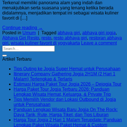
Terkenal memiliki panorama alam yang indah dan
menakjubkan serta suasana yang tenang ketika berada
didalamnya, menjadikan tempat ini sebagai wisata kuliner
favorit di […]
Continue reading
→
Posted in
Umum
|
Tagged
abhaya giri
,
abhaya giri jogja
,
Abhaya Giri Resto
,
resto
,
resto abhaya giri
,
restoran abhaya
giri
,
wisata kuliner favorit di yogyakarta
Leave a comment
Artikel Terbaru
Tips Outing ke Jogja Super Hemat untuk Perusahaan
Itinerary Company Gathering Jogja 2H1M (2 Hari 1
Malam) Terlengkap & Terlaris
Estimasi Harga Paket Tour Jogja 2026 – Dejogja Tour
Harga Paket Tour Jogja Terbaru 2026: Panduan
Lengkap Wisata Hemat, Keluarga, & Private Trip
Tips Memilih Vendor dan Lokasi Outbound di Jogja
untuk Perusahaan
Panduan Lengkap Wisata Baru Jogja On The Rock:
Daya Tarik, Rute, Harga Tiket, dan Tips Liburan
Harga Tour Jogja 2 Hari 1 Malam Terupdate: Panduan
Lengkap Paket Wisata Paket Hemat & Custom