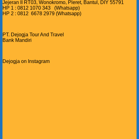
Jejeran II RT03, Wonokromo, Pleret, Bantul, DIY 55791
HP 1 : 0812 1070 343 (Whatsapp)
HP 2 : 0812 6678 2979 (Whatsapp)
PT. Dejogja Tour And Travel
Bank Mandiri
Dejogja on Instagram