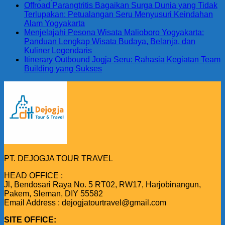
Offroad Parangtritis Bagaikan Surga Dunia yang Tidak
Terlupakan: Petualangan Seru Menyusuri Keindahan
Alam Yogyakarta
Menjelajahi Pesona Wisata Malioboro Yogyakarta:
Panduan Lengkap Wisata Budaya, Belanja, dan
Kuliner Legendaris
Itinerary Outbound Jogja Seru: Rahasia Kegiatan Team
Building yang Sukses
PT. DEJOGJA TOUR TRAVEL
HEAD OFFICE :
Jl, Bendosari Raya No. 5 RT02, RW17, Harjobinangun,
Pakem, Sleman, DIY 55582
Email Address : dejogjatourtravel@gmail.com
SITE OFFICE: