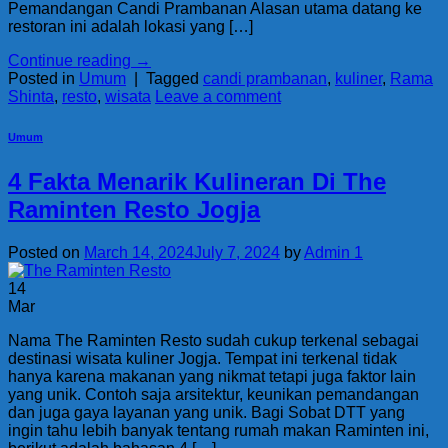
Pemandangan Candi Prambanan Alasan utama datang ke
restoran ini adalah lokasi yang […]
Continue reading
→
Posted in
Umum
|
Tagged
candi prambanan
,
kuliner
,
Rama
Shinta
,
resto
,
wisata
Leave a comment
Umum
4 Fakta Menarik Kulineran Di The
Raminten Resto Jogja
Posted on
March 14, 2024
July 7, 2024
by
Admin 1
14
Mar
Nama The Raminten Resto sudah cukup terkenal sebagai
destinasi wisata kuliner Jogja. Tempat ini terkenal tidak
hanya karena makanan yang nikmat tetapi juga faktor lain
yang unik. Contoh saja arsitektur, keunikan pemandangan
dan juga gaya layanan yang unik. Bagi Sobat DTT yang
ingin tahu lebih banyak tentang rumah makan Raminten ini,