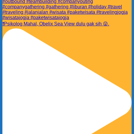
❗️Psikolog Mahal, Obelix Sea View dulu gak sih 😜.