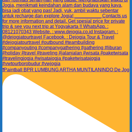
❗️Paintball BPR LUMBUNG ARTHA MUNTILANINDO De Jog