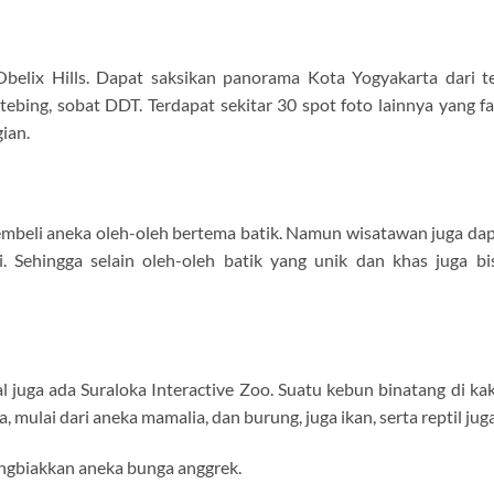
elix Hills. Dapat saksikan panorama Kota Yogyakarta dari te
ebing, sobat DDT. Terdapat sekitar 30 spot foto lainnya yang f
gian.
embeli aneka oleh-oleh bertema batik. Namun wisatawan juga dap
 Sehingga selain oleh-oleh batik yang unik dan khas juga bis
l juga ada Suraloka Interactive Zoo. Suatu kebun binatang di k
, mulai dari aneka mamalia, dan burung, juga ikan, serta reptil juga
ngbiakkan aneka bunga anggrek.