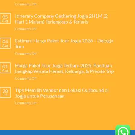
on
Comments Off
Investasi
Tips
untuk
Outing
Itinerary Company Gathering Jogja 2H1M (2
Meningkatkan
05
ke
Produktivitas,
Aug
Hari 1 Malam) Terlengkap & Terlaris
Jogja
Kekompakan
on
Comments Off
Super
Tim,
Itinerary
Hemat
dan
Company
Estimasi Harga Paket Tour Jogja 2026 – Dejogja
untuk
04
Loyalitas
Gathering
Perusahaan
Aug
Tour
Karyawan
Jogja
on
Comments Off
2H1M
Estimasi
(2
Harga
Harga Paket Tour Jogja Terbaru 2026: Panduan
Hari
01
Paket
1
Aug
Lengkap Wisata Hemat, Keluarga, & Private Trip
Tour
Malam)
on
Comments Off
Jogja
Terlengkap
Harga
2026
&
Paket
Tips Memilih Vendor dan Lokasi Outbound di
–
28
Terlaris
Tour
Dejogja
Jul
Jogja untuk Perusahaan
Jogja
Tour
on
Comments Off
Terbaru
Tips
2026:
Memilih
Panduan
Vendor
Lengkap
dan
Wisata
Lokasi
Hemat,
Outbound
Keluarga,