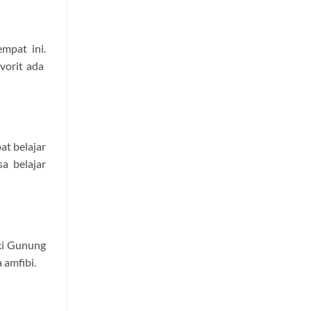
mpat ini.
avorit ada
at belajar
a belajar
aki Gunung
 amfibi.