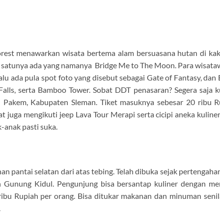
Forest menawarkan wisata bertema alam bersuasana hutan di ka
ah satunya ada yang namanya Bridge Me to The Moon. Para wisat
alu ada pula spot foto yang disebut sebagai Gate of Fantasy, dan
alls, serta Bamboo Tower. Sobat DDT penasaran? Segera saja ku
 Pakem, Kabupaten Sleman. Tiket masuknya sebesar 20 ribu R
t juga mengikuti jeep Lava Tour Merapi serta cicipi aneka kuliner
k-anak pasti suka.
n pantai selatan dari atas tebing. Telah dibuka sejak pertengahan
en Gunung Kidul. Pengunjung bisa bersantap kuliner dengan m
 ribu Rupiah per orang. Bisa ditukar makanan dan minuman senil
.