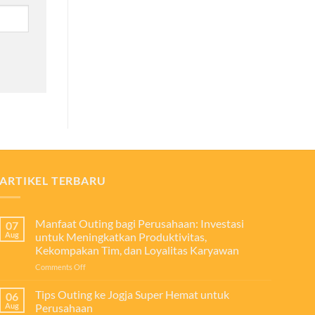
ARTIKEL TERBARU
Manfaat Outing bagi Perusahaan: Investasi
07
Aug
untuk Meningkatkan Produktivitas,
Kekompakan Tim, dan Loyalitas Karyawan
on
Comments Off
Manfaat
Outing
Tips Outing ke Jogja Super Hemat untuk
06
bagi
Aug
Perusahaan
Perusahaan: