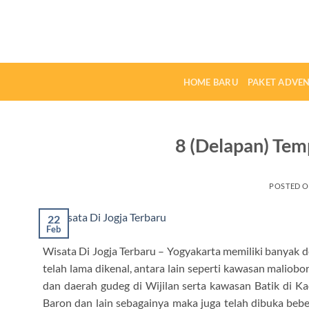
Skip
to
content
HOME BARU
PAKET ADVE
8 (Delapan) Tem
POSTED 
22
Feb
Wisata Di Jogja Terbaru – Yogyakarta memiliki banyak de
telah lama dikenal, antara lain seperti kawasan maliob
dan daerah gudeg di Wijilan serta kawasan Batik di Ka
Baron dan lain sebagainya maka juga telah dibuka beber