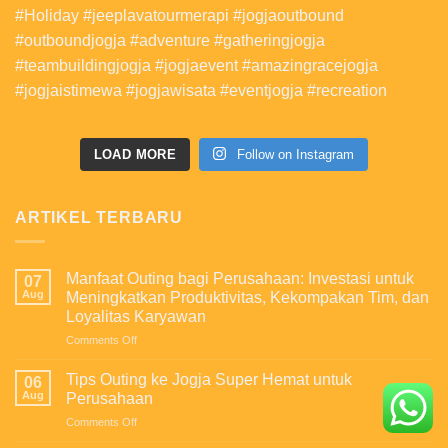
LOAD MORE
Follow on Instagram
ARTIKEL TERBARU
Manfaat Outing bagi Perusahaan: Investasi untuk
07
Aug
Meningkatkan Produktivitas, Kekompakan Tim, dan
Loyalitas Karyawan
on
Comments Off
Manfaat
Outing
Tips Outing ke Jogja Super Hemat untuk
06
bagi
Aug
Perusahaan
Perusahaan:
on
Comments Off
Investasi
Tips
untuk