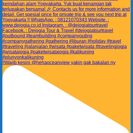
‼️Wajib kesini @hehaoceanview yakin gak bakalan ny