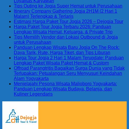
Loyalitas Karyawan
Tips Outing ke Jogja Super Hemat untuk Perusahaan
Itinerary Company Gathering Jogja 2H1M (2 Hari 1
Malam) Terlengkap & Terlaris
Estimasi Harga Paket Tour Jogja 2026 – Dejogja Tour
Harga Paket Tour Jogja Terbaru 2026: Panduan
Lengkap Wisata Hemat, Keluarga, & Private Trip
Tips Memilih Vendor dan Lokasi Outbound di Jogja
untuk Perusahaan
Panduan Lengkap Wisata Baru Jogja On The Rock:
Daya Tarik, Rute, Harga Tiket, dan Tips Liburan
Harga Tour Jogja 2 Hari 1 Malam Terupdate: Panduan
Lengkap Paket Wisata Paket Hemat & Custom
Offroad Parangtritis Bagaikan Surga Dunia yang Tidak
Terlupakan: Petualangan Seru Menyusuri Keindahan
Alam Yogyakarta
Menjelajahi Pesona Wisata Malioboro Yogyakarta:
Panduan Lengkap Wisata Budaya, Belanja, dan
Kuliner Legendaris