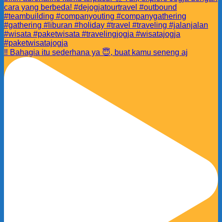
‼️ Bahagia itu sederhana ya 😇, buat kamu seneng aj