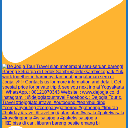
‼️‼️💵 bisa di cari, liburan bareng bestie emang bi