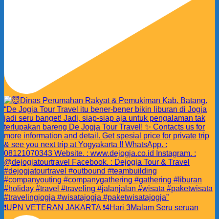
❗️UPN VETERAN JAKARTA ❗️4Hari 3Malam Seru seruan