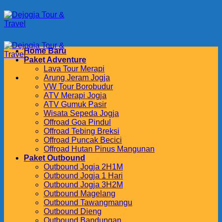
Skip
to
content
Home Baru
Paket Adventure
Lava Tour Merapi
Arung Jeram Jogja
VW Tour Borobudur
ATV Merapi Jogja
ATV Gumuk Pasir
Wisata Sepeda Jogja
Offroad Goa Pindul
Offroad Tebing Breksi
Offroad Puncak Becici
Offroad Hutan Pinus Mangunan
Paket Outbound
Outbound Jogja 2H1M
Outbound Jogja 1 Hari
Outbound Jogja 3H2M
Outbound Magelang
Outbound Tawangmangu
Outbound Dieng
Outbound Bandungan