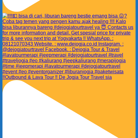
‼️Outbound & Lava Tour ‼️ De Jogja Tour Travel sia