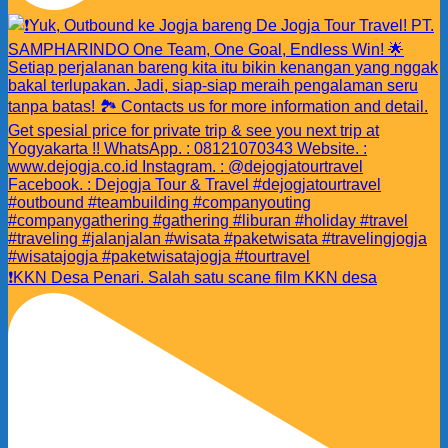
❗️KKN Desa Penari. Salah satu scane film KKN desa