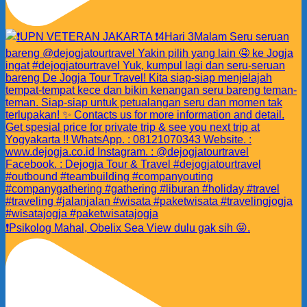
❗️Psikolog Mahal, Obelix Sea View dulu gak sih 😜.