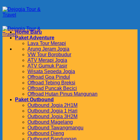
Skip
to
content
Home Baru
Paket Adventure
Lava Tour Merapi
Arung Jeram Jogja
VW Tour Borobudur
ATV Merapi Jogja
ATV Gumuk Pasir
Wisata Sepeda Jogja
Offroad Goa Pindul
Offroad Tebing Breksi
Offroad Puncak Becici
Offroad Hutan Pinus Mangunan
Paket Outbound
Outbound Jogja 2H1M
Outbound Jogja 1 Hari
Outbound Jogja 3H2M
Outbound Magelang
Outbound Tawangmangu
Outbound Dieng
Outbound Bandungan