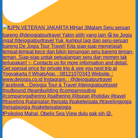
❗️Psikolog Mahal, Obelix Sea View dulu gak sih 😜.