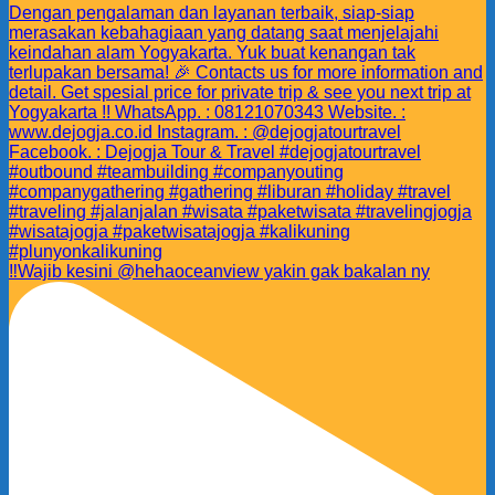
‼️Wajib kesini @hehaoceanview yakin gak bakalan ny