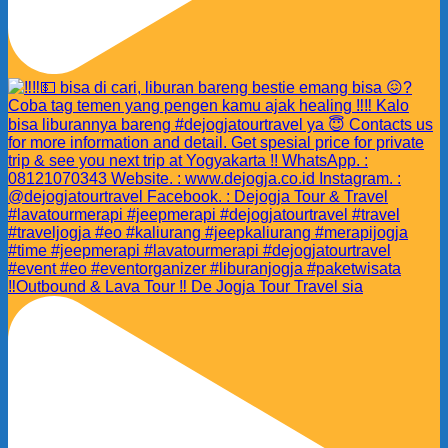
‼️Outbound & Lava Tour ‼️ De Jogja Tour Travel sia