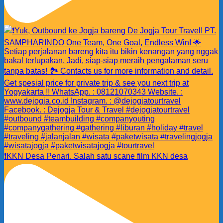
❗️KKN Desa Penari. Salah satu scane film KKN desa