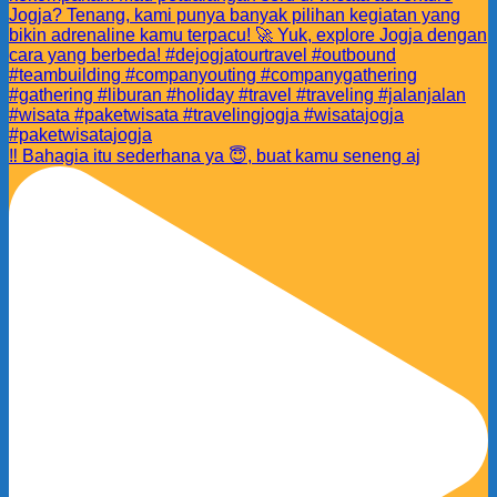
‼️ Bahagia itu sederhana ya 😇, buat kamu seneng aj