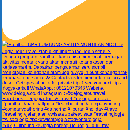
❗️Yuk, Outbound ke Jogja bareng De Jogja Tour Trav