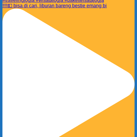
‼️‼️💵 bisa di cari, liburan bareng bestie emang bi