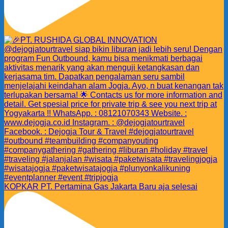
KOPKAR PT. Pertamina Gas Jakarta Baru aja selesai