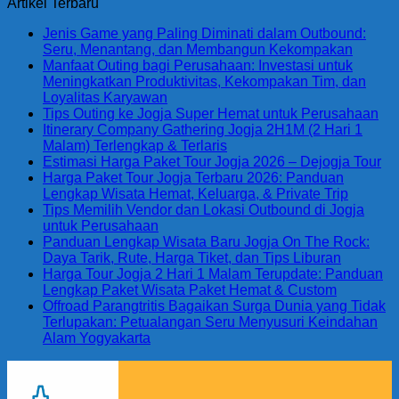
Artikel Terbaru
Jenis Game yang Paling Diminati dalam Outbound:
Seru, Menantang, dan Membangun Kekompakan
Manfaat Outing bagi Perusahaan: Investasi untuk
Meningkatkan Produktivitas, Kekompakan Tim, dan
Loyalitas Karyawan
Tips Outing ke Jogja Super Hemat untuk Perusahaan
Itinerary Company Gathering Jogja 2H1M (2 Hari 1
Malam) Terlengkap & Terlaris
Estimasi Harga Paket Tour Jogja 2026 – Dejogja Tour
Harga Paket Tour Jogja Terbaru 2026: Panduan
Lengkap Wisata Hemat, Keluarga, & Private Trip
Tips Memilih Vendor dan Lokasi Outbound di Jogja
untuk Perusahaan
Panduan Lengkap Wisata Baru Jogja On The Rock:
Daya Tarik, Rute, Harga Tiket, dan Tips Liburan
Harga Tour Jogja 2 Hari 1 Malam Terupdate: Panduan
Lengkap Paket Wisata Paket Hemat & Custom
Offroad Parangtritis Bagaikan Surga Dunia yang Tidak
Terlupakan: Petualangan Seru Menyusuri Keindahan
Alam Yogyakarta