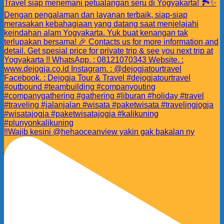
‼️Wajib kesini @hehaoceanview yakin gak bakalan ny