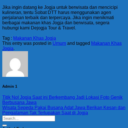
Jika ingin datang ke Jogja untuk berwisata dan mencicipi
kulineran, tentu Sobat DTT harus menggunakan agen
perjalanan terbaik dan terpercaya. Jika ingin menikmati
berbagai makanan khas Jogja dan berwisata, segera
hubungi kami Dejogja Tour & Travel.
Tag :
Makanan Khas Jogja
This entry was posted in
Umum
and tagged
Makanan Khas
Jogja
.
Admin 1
Titik Nol Jogja Saat ini Berkembang Jadi Lokasi Foto Genik
Berbusana Jawa
Wisata Sepeda Pakai Busana Adat Jawa Berikan Kesan dan
Pengalaman Tak Terlupakan Saat di Jogja