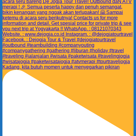
Kadang, kita butuh momen untuk menyegarkan pikiran