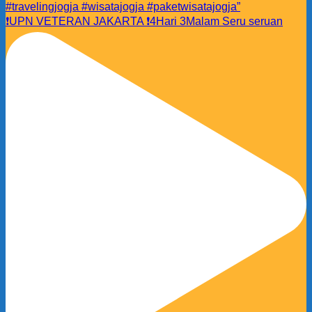
❗️UPN VETERAN JAKARTA ❗️4Hari 3Malam Seru seruan