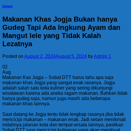
Umum
Makanan Khas Jogja Bukan hanya
Gudeg Tapi Ada Ingkung Ayam dan
Mangut lele yang Tidak Kalah
Lezatnya
Posted on
August 2, 2024
August 5, 2024
by
Admin 1
02
Aug
Makanan Kas Jogja – Sobat DTT harus tahu apa saja
makanan khas Jogja yang sangat enak rasanya. Jogja
adalah salah satu kota kuliner yang sering dikunjungi
wisatawan karena ada aneka ragam makanan. Bahkan tidak
hanya gudeg saja, namun juga masih ada beberapa
makanan khas lainnya.
Saat datang ke Jogja tentu tidak lengkap rasanya jika tidak
mencicipi makanan – makanan enak. Jadi selain menikmati
indahnya jalanan kota dan tempat wisata lainnya, pastikan
Sobat DTT juga mencicipi kulineran yang akan membuat