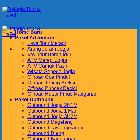
Skip
to
content
Home Baru
Paket Adventure
Lava Tour Merapi
Arung Jeram Jogja
VW Tour Borobudur
ATV Merapi Jogja
ATV Gumuk Pasir
Wisata Sepeda Jogja
Offroad Goa Pindul
Offroad Tebing Breksi
Offroad Puncak Becici
Offroad Hutan Pinus Mangunan
Paket Outbound
Outbound Jogja 2H1M
Outbound Jogja 1 Hari
Outbound Jogja 3H2M
Outbound Magelang
Outbound Tawangmangu
Outbound Dieng
Outbound Bandungan