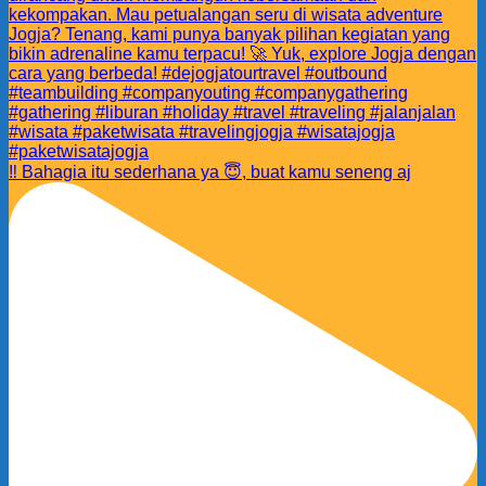
‼️ Bahagia itu sederhana ya 😇, buat kamu seneng aj