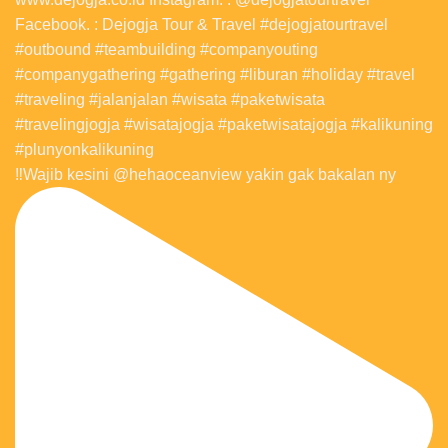
‼️Wajib kesini @hehaoceanview yakin gak bakalan ny