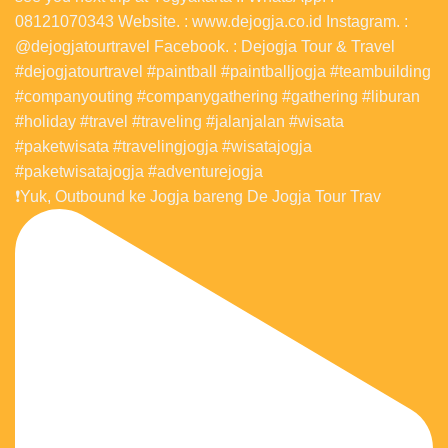
❗️Yuk, Outbound ke Jogja bareng De Jogja Tour Trav