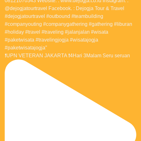
❗️UPN VETERAN JAKARTA ❗️4Hari 3Malam Seru seruan