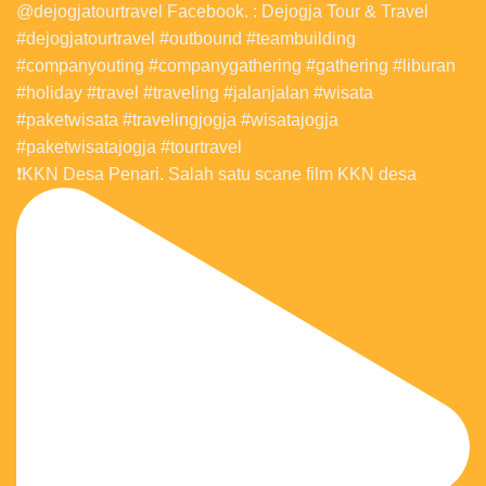
❗️KKN Desa Penari. Salah satu scane film KKN desa