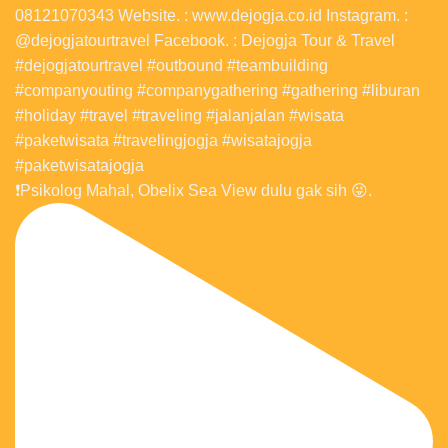
❗️Psikolog Mahal, Obelix Sea View dulu gak sih 😜.