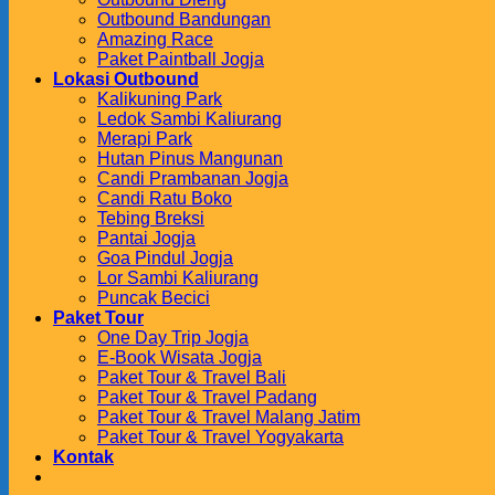
Outbound Bandungan
Amazing Race
Paket Paintball Jogja
Lokasi Outbound
Kalikuning Park
Ledok Sambi Kaliurang
Merapi Park
Hutan Pinus Mangunan
Candi Prambanan Jogja
Candi Ratu Boko
Tebing Breksi
Pantai Jogja
Goa Pindul Jogja
Lor Sambi Kaliurang
Puncak Becici
Paket Tour
One Day Trip Jogja
E-Book Wisata Jogja
Paket Tour & Travel Bali
Paket Tour & Travel Padang
Paket Tour & Travel Malang Jatim
Paket Tour & Travel Yogyakarta
Kontak