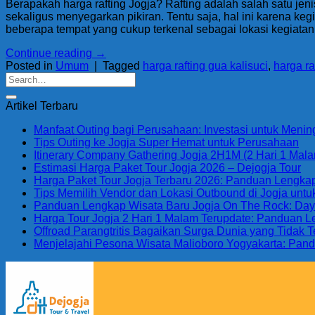
Berapakah harga rafting Jogja? Rafting adalah salah satu jen
sekaligus menyegarkan pikiran. Tentu saja, hal ini karena keg
beberapa tempat yang cukup terkenal sebagai lokasi kegiatan
Continue reading
→
Posted in
Umum
|
Tagged
harga rafting gua kalisuci
,
harga ra
Artikel Terbaru
Manfaat Outing bagi Perusahaan: Investasi untuk Menin
Tips Outing ke Jogja Super Hemat untuk Perusahaan
Itinerary Company Gathering Jogja 2H1M (2 Hari 1 Malam
Estimasi Harga Paket Tour Jogja 2026 – Dejogja Tour
Harga Paket Tour Jogja Terbaru 2026: Panduan Lengkap 
Tips Memilih Vendor dan Lokasi Outbound di Jogja unt
Panduan Lengkap Wisata Baru Jogja On The Rock: Daya T
Harga Tour Jogja 2 Hari 1 Malam Terupdate: Panduan 
Offroad Parangtritis Bagaikan Surga Dunia yang Tidak
Menjelajahi Pesona Wisata Malioboro Yogyakarta: Pand