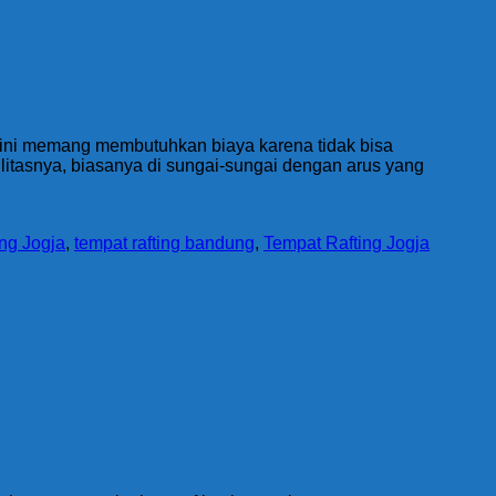
a ini memang membutuhkan biaya karena tidak bisa
litasnya, biasanya di sungai-sungai dengan arus yang
ing Jogja
,
tempat rafting bandung
,
Tempat Rafting Jogja