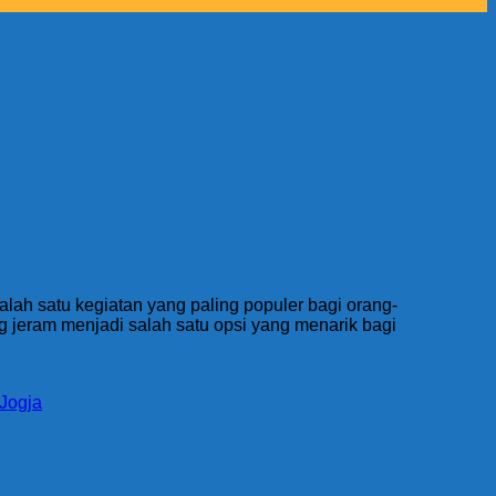
alah satu kegiatan yang paling populer bagi orang-
g jeram menjadi salah satu opsi yang menarik bagi
 Jogja