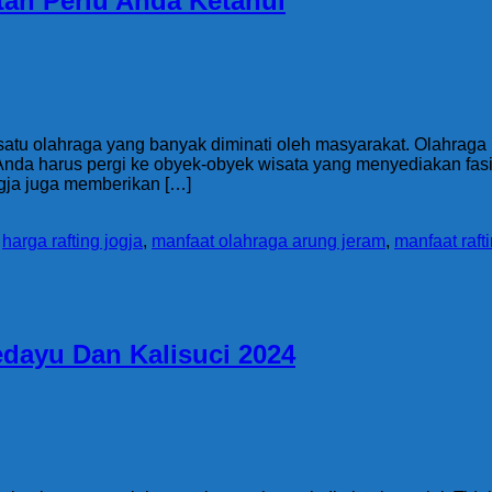
tan Perlu Anda Ketahui
 satu olahraga yang banyak diminati oleh masyarakat. Olahrag
Anda harus pergi ke obyek-obyek wisata yang menyediakan fasi
gja juga memberikan […]
d
harga rafting jogja
,
manfaat olahraga arung jeram
,
manfaat raft
edayu Dan Kalisuci 2024