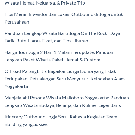
Wisata Hemat, Keluarga, & Private Trip
Tips Memilih Vendor dan Lokasi Outbound di Jogja untuk
Perusahaan
Panduan Lengkap Wisata Baru Jogja On The Rock: Daya
Tarik, Rute, Harga Tiket, dan Tips Liburan
Harga Tour Jogja 2 Hari 1 Malam Terupdate: Panduan
Lengkap Paket Wisata Paket Hemat & Custom
Offroad Parangtritis Bagaikan Surga Dunia yang Tidak
Terlupakan: Petualangan Seru Menyusuri Keindahan Alam
Yogyakarta
Menjelajahi Pesona Wisata Malioboro Yogyakarta: Panduan
Lengkap Wisata Budaya, Belanja, dan Kuliner Legendaris
Itinerary Outbound Jogja Seru: Rahasia Kegiatan Team
Building yang Sukses