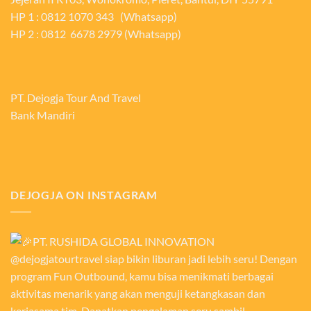
HP 1 : 0812 1070 343 (Whatsapp)
HP 2 : 0812 6678 2979 (Whatsapp)
PT. Dejogja Tour And Travel
Bank Mandiri
DEJOGJA ON INSTAGRAM