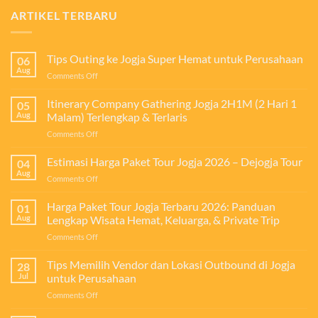
ARTIKEL TERBARU
Tips Outing ke Jogja Super Hemat untuk Perusahaan
06
Aug
on
Comments Off
Tips
Outing
Itinerary Company Gathering Jogja 2H1M (2 Hari 1
05
ke
Aug
Malam) Terlengkap & Terlaris
Jogja
on
Comments Off
Super
Itinerary
Hemat
Company
Estimasi Harga Paket Tour Jogja 2026 – Dejogja Tour
untuk
04
Gathering
Perusahaan
Aug
on
Comments Off
Jogja
Estimasi
2H1M
Harga
Harga Paket Tour Jogja Terbaru 2026: Panduan
(2
01
Paket
Aug
Lengkap Wisata Hemat, Keluarga, & Private Trip
Hari
Tour
1
on
Comments Off
Jogja
Malam)
Harga
2026
Terlengkap
Paket
Tips Memilih Vendor dan Lokasi Outbound di Jogja
–
28
&
Tour
Dejogja
Jul
untuk Perusahaan
Terlaris
Jogja
Tour
on
Comments Off
Terbaru
Tips
2026: