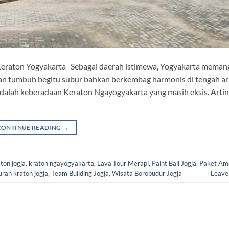
 Keraton Yogyakarta Sebagai daerah istimewa, Yogyakarta meman
an tumbuh begitu subur bahkan berkembag harmonis di tengah a
 adalah keberadaan Keraton Ngayogyakarta yang masih eksis. Artin
CONTINUE READING
→
ton jogja
,
kraton ngayogyakarta
,
Lava Tour Merapi
,
Paint Ball Jogja
,
Paket Am
uran kraton jogja
,
Team Building Jogja
,
Wisata Borobudur Jogja
Leave