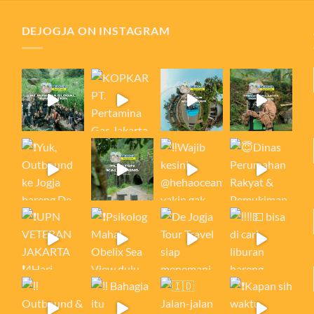
DEJOGJA ON INSTAGRAM