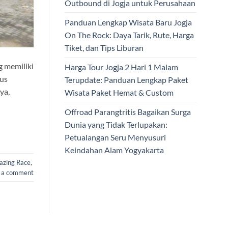
Outbound di Jogja untuk Perusahaan
Panduan Lengkap Wisata Baru Jogja
On The Rock: Daya Tarik, Rute, Harga
Tiket, dan Tips Liburan
g memiliki
Harga Tour Jogja 2 Hari 1 Malam
rus
Terupdate: Panduan Lengkap Paket
ya,
Wisata Paket Hemat & Custom
Offroad Parangtritis Bagaikan Surga
Dunia yang Tidak Terlupakan:
Petualangan Seru Menyusuri
Keindahan Alam Yogyakarta
azing Race
,
 a comment