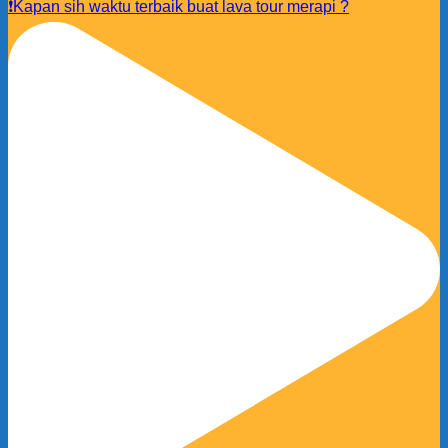
❗️Kapan sih waktu terbaik buat lava tour merapi ?