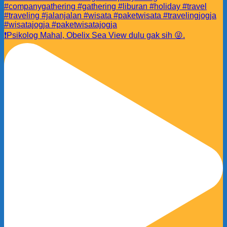
❗️Psikolog Mahal, Obelix Sea View dulu gak sih 😜.