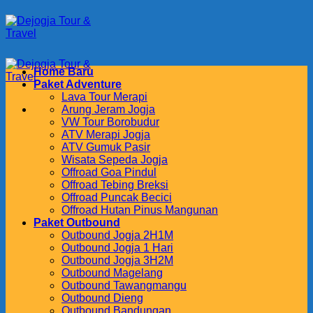
Skip
to
content
Home Baru
Paket Adventure
Lava Tour Merapi
Arung Jeram Jogja
VW Tour Borobudur
ATV Merapi Jogja
ATV Gumuk Pasir
Wisata Sepeda Jogja
Offroad Goa Pindul
Offroad Tebing Breksi
Offroad Puncak Becici
Offroad Hutan Pinus Mangunan
Paket Outbound
Outbound Jogja 2H1M
Outbound Jogja 1 Hari
Outbound Jogja 3H2M
Outbound Magelang
Outbound Tawangmangu
Outbound Dieng
Outbound Bandungan