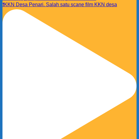
❗️KKN Desa Penari. Salah satu scane film KKN desa