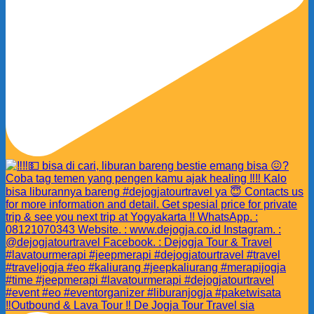
‼️Outbound & Lava Tour ‼️ De Jogja Tour Travel sia