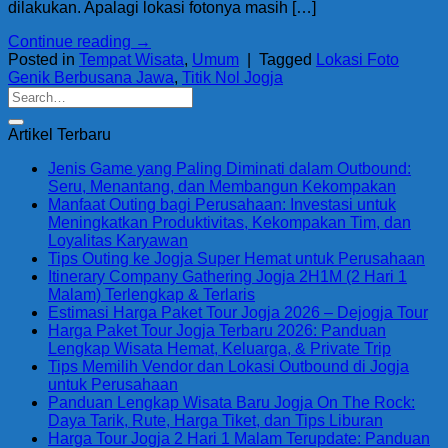
dilakukan. Apalagi lokasi fotonya masih […]
Continue reading
→
Posted in
Tempat Wisata
,
Umum
|
Tagged
Lokasi Foto
Genik Berbusana Jawa
,
Titik Nol Jogja
Artikel Terbaru
Jenis Game yang Paling Diminati dalam Outbound:
Seru, Menantang, dan Membangun Kekompakan
Manfaat Outing bagi Perusahaan: Investasi untuk
Meningkatkan Produktivitas, Kekompakan Tim, dan
Loyalitas Karyawan
Tips Outing ke Jogja Super Hemat untuk Perusahaan
Itinerary Company Gathering Jogja 2H1M (2 Hari 1
Malam) Terlengkap & Terlaris
Estimasi Harga Paket Tour Jogja 2026 – Dejogja Tour
Harga Paket Tour Jogja Terbaru 2026: Panduan
Lengkap Wisata Hemat, Keluarga, & Private Trip
Tips Memilih Vendor dan Lokasi Outbound di Jogja
untuk Perusahaan
Panduan Lengkap Wisata Baru Jogja On The Rock:
Daya Tarik, Rute, Harga Tiket, dan Tips Liburan
Harga Tour Jogja 2 Hari 1 Malam Terupdate: Panduan