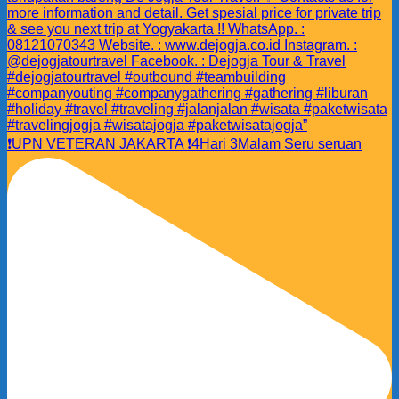
❗️UPN VETERAN JAKARTA ❗️4Hari 3Malam Seru seruan