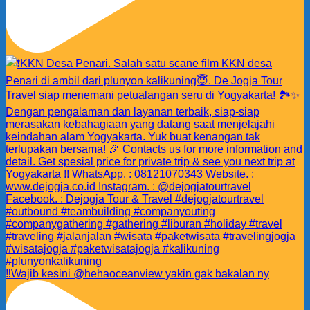
‼️Wajib kesini @hehaoceanview yakin gak bakalan ny