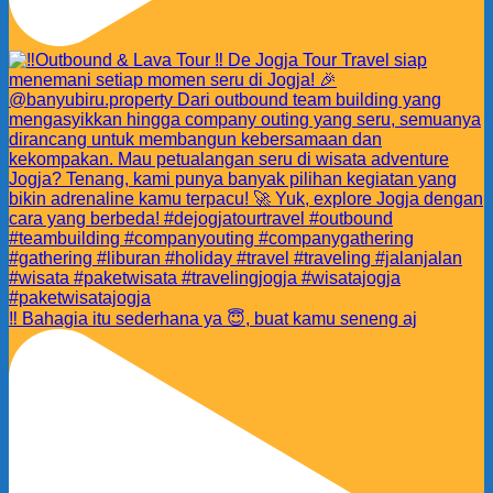
‼️ Bahagia itu sederhana ya 😇, buat kamu seneng aj