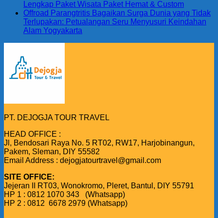
Lengkap Paket Wisata Paket Hemat & Custom
Offroad Parangtritis Bagaikan Surga Dunia yang Tidak
Terlupakan: Petualangan Seru Menyusuri Keindahan
Alam Yogyakarta
PT. DEJOGJA TOUR TRAVEL
HEAD OFFICE :
Jl, Bendosari Raya No. 5 RT02, RW17, Harjobinangun,
Pakem, Sleman, DIY 55582
Email Address : dejogjatourtravel@gmail.com
SITE OFFICE:
Jejeran II RT03, Wonokromo, Pleret, Bantul, DIY 55791
HP 1 : 0812 1070 343 (Whatsapp)
HP 2 : 0812 6678 2979 (Whatsapp)