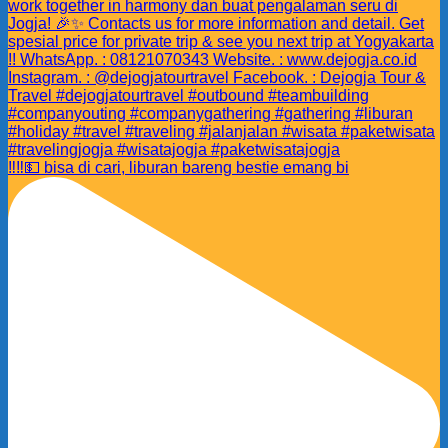
‼️‼️💵 bisa di cari, liburan bareng bestie emang bi