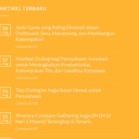
ARTIKEL TERBARU
Jenis Game yang Paling Diminati dalam
08
Aug
Outbound: Seru, Menantang, dan Membangun
Kekompakan
on
Comments Off
Jenis
Game
Manfaat Outing bagi Perusahaan: Investasi
07
yang
Aug
untuk Meningkatkan Produktivitas,
Paling
Kekompakan Tim, dan Loyalitas Karyawan
Diminati
on
Comments Off
dalam
Manfaat
Outbound:
Outing
Seru,
Tips Outing ke Jogja Super Hemat untuk
06
bagi
Menantang,
Aug
Perusahaan
Perusahaan:
dan
on
Comments Off
Investasi
Membangun
Tips
untuk
Kekompakan
Outing
Itinerary Company Gathering Jogja 2H1M (2
Meningkatkan
05
ke
Produktivitas,
Aug
Hari 1 Malam) Terlengkap & Terlaris
Jogja
Kekompakan
on
Comments Off
Super
Tim,
Itinerary
Hemat
dan
Company