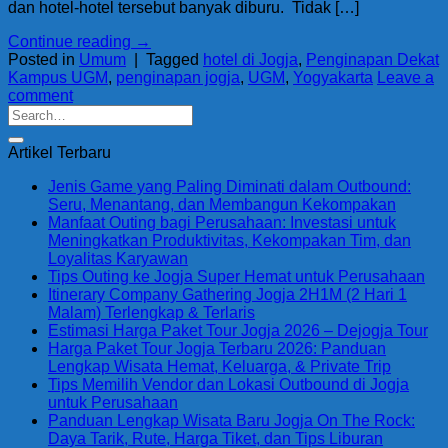
dan hotel-hotel tersebut banyak diburu. Tidak […]
Continue reading
→
Posted in
Umum
|
Tagged
hotel di Jogja
,
Penginapan Dekat
Kampus UGM
,
penginapan jogja
,
UGM
,
Yogyakarta
Leave a
comment
Artikel Terbaru
Jenis Game yang Paling Diminati dalam Outbound:
Seru, Menantang, dan Membangun Kekompakan
Manfaat Outing bagi Perusahaan: Investasi untuk
Meningkatkan Produktivitas, Kekompakan Tim, dan
Loyalitas Karyawan
Tips Outing ke Jogja Super Hemat untuk Perusahaan
Itinerary Company Gathering Jogja 2H1M (2 Hari 1
Malam) Terlengkap & Terlaris
Estimasi Harga Paket Tour Jogja 2026 – Dejogja Tour
Harga Paket Tour Jogja Terbaru 2026: Panduan
Lengkap Wisata Hemat, Keluarga, & Private Trip
Tips Memilih Vendor dan Lokasi Outbound di Jogja
untuk Perusahaan
Panduan Lengkap Wisata Baru Jogja On The Rock:
Daya Tarik, Rute, Harga Tiket, dan Tips Liburan