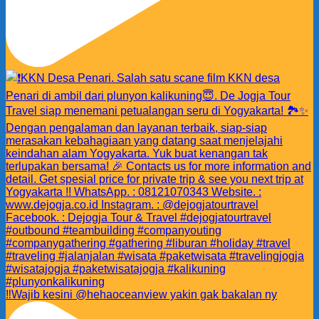
‼️Wajib kesini @hehaoceanview yakin gak bakalan ny