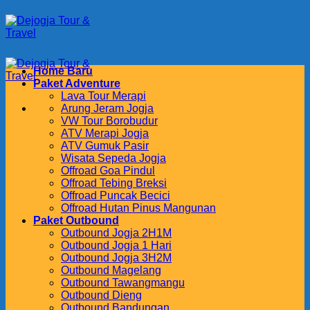
Skip
to
content
Home Baru
Paket Adventure
Lava Tour Merapi
Arung Jeram Jogja
VW Tour Borobudur
ATV Merapi Jogja
ATV Gumuk Pasir
Wisata Sepeda Jogja
Offroad Goa Pindul
Offroad Tebing Breksi
Offroad Puncak Becici
Offroad Hutan Pinus Mangunan
Paket Outbound
Outbound Jogja 2H1M
Outbound Jogja 1 Hari
Outbound Jogja 3H2M
Outbound Magelang
Outbound Tawangmangu
Outbound Dieng
Outbound Bandungan