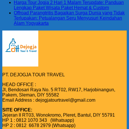
Harga Tour Jogja 2 Hari 1 Malam Terupdate: Panduan
Lengkap Paket Wisata Paket Hemat & Custom
Offroad Parangtritis Bagaikan Surga Dunia yang Tidak
Terlupakan: Petualangan Seru Menyusuri Keindahan
Alam Yogyakarta
PT. DEJOGJA TOUR TRAVEL
HEAD OFFICE :
Jl, Bendosari Raya No. 5 RT02, RW17, Harjobinangun,
Pakem, Sleman, DIY 55582
Email Address : dejogjatourtravel@gmail.com
SITE OFFICE:
Jejeran II RT03, Wonokromo, Pleret, Bantul, DIY 55791
HP 1 : 0812 1070 343 (Whatsapp)
HP 2 : 0812 6678 2979 (Whatsapp)