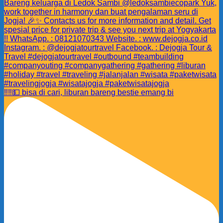
‼️‼️💵 bisa di cari, liburan bareng bestie emang bi