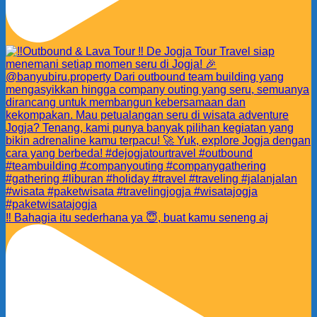
‼️ Bahagia itu sederhana ya 😇, buat kamu seneng aj