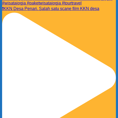
❗️KKN Desa Penari. Salah satu scane film KKN desa