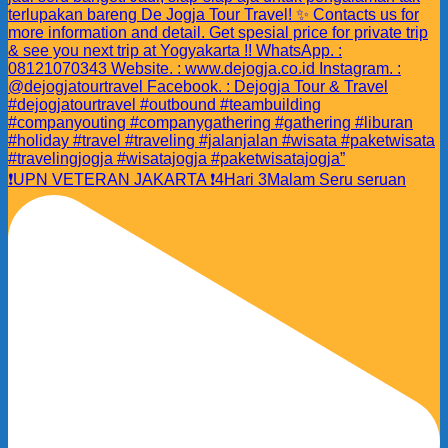
❗️UPN VETERAN JAKARTA ❗️4Hari 3Malam Seru seruan