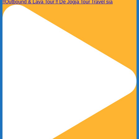
‼️Outbound & Lava Tour ‼️ De Jogja Tour Travel sia