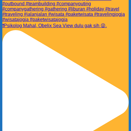
❗️Psikolog Mahal, Obelix Sea View dulu gak sih 😜.