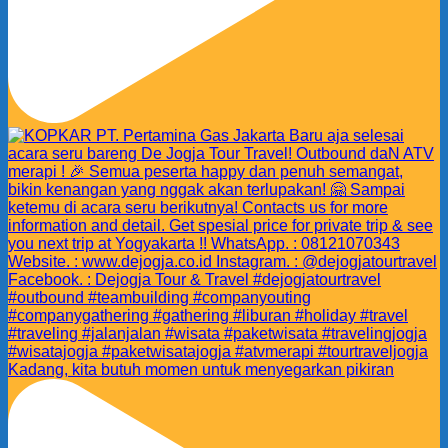
Kadang, kita butuh momen untuk menyegarkan pikiran