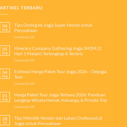
ARTIKEL TERBARU
Tips Outing ke Jogja Super Hemat untuk
06
Aug
Perusahaan
on
Comments Off
Tips
Outing
Itinerary Company Gathering Jogja 2H1M (2
05
ke
Aug
Hari 1 Malam) Terlengkap & Terlaris
Jogja
on
Comments Off
Super
Itinerary
Hemat
Company
Estimasi Harga Paket Tour Jogja 2026 – Dejogja
untuk
04
Gathering
Perusahaan
Aug
Tour
Jogja
on
Comments Off
2H1M
Estimasi
(2
Harga
Harga Paket Tour Jogja Terbaru 2026: Panduan
Hari
01
Paket
1
Aug
Lengkap Wisata Hemat, Keluarga, & Private Trip
Tour
Malam)
on
Comments Off
Jogja
Terlengkap
Harga
2026
&
Paket
Tips Memilih Vendor dan Lokasi Outbound di
–
28
Terlaris
Tour
Dejogja
Jul
Jogja untuk Perusahaan
Jogja
Tour