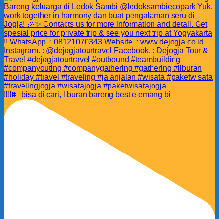
‼️‼️💵 bisa di cari, liburan bareng bestie emang bi