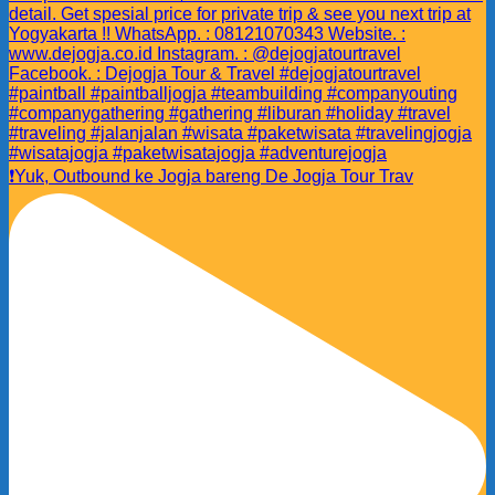
❗️Yuk, Outbound ke Jogja bareng De Jogja Tour Trav