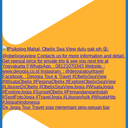
De Jogja Tour Travel siap menemani seru-seruan bar