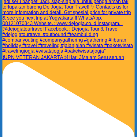
❗️UPN VETERAN JAKARTA ❗️4Hari 3Malam Seru seruan