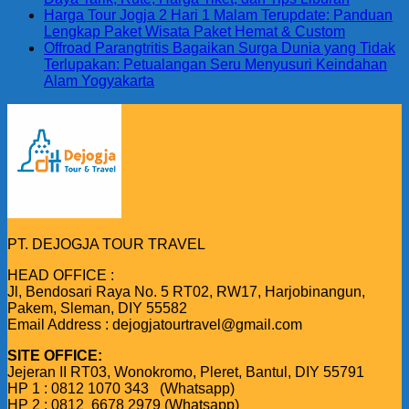
Harga Tour Jogja 2 Hari 1 Malam Terupdate: Panduan
Lengkap Paket Wisata Paket Hemat & Custom
Offroad Parangtritis Bagaikan Surga Dunia yang Tidak
Terlupakan: Petualangan Seru Menyusuri Keindahan
Alam Yogyakarta
PT. DEJOGJA TOUR TRAVEL
HEAD OFFICE :
Jl, Bendosari Raya No. 5 RT02, RW17, Harjobinangun,
Pakem, Sleman, DIY 55582
Email Address : dejogjatourtravel@gmail.com
SITE OFFICE:
Jejeran II RT03, Wonokromo, Pleret, Bantul, DIY 55791
HP 1 : 0812 1070 343 (Whatsapp)
HP 2 : 0812 6678 2979 (Whatsapp)