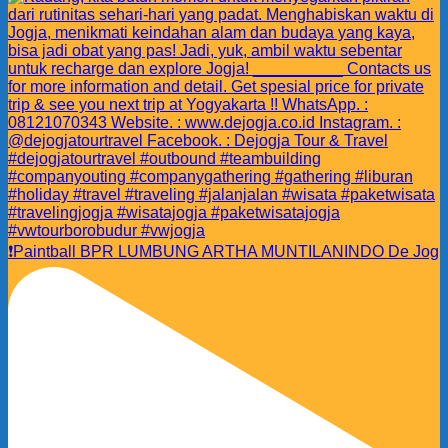
❗️Paintball BPR LUMBUNG ARTHA MUNTILANINDO De Jog