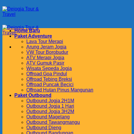
Skip
to
content
Home Baru
Paket Adventure
Lava Tour Merapi
Arung Jeram Jogja
VW Tour Borobudur
ATV Merapi Jogja
ATV Gumuk Pasir
Wisata Sepeda Jogja
Offroad Goa Pindul
Offroad Tebing Breksi
Offroad Puncak Becici
Offroad Hutan Pinus Mangunan
Paket Outbound
Outbound Jogja 2H1M
Outbound Jogja 1 Hari
Outbound Jogja 3H2M
Outbound Magelang
Outbound Tawangmangu
Outbound Dieng
Outbound Bandungan