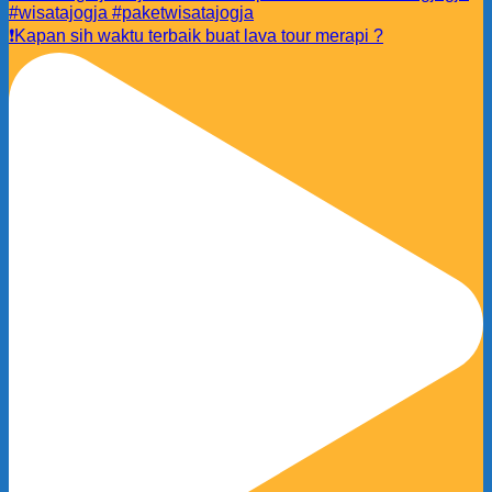
❗️Kapan sih waktu terbaik buat lava tour merapi ?