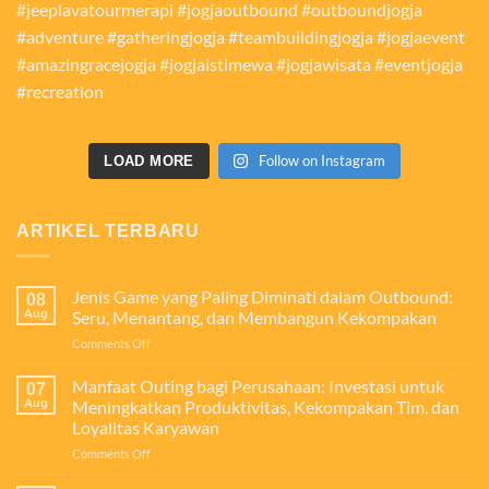
Follow on Instagram
LOAD MORE
ARTIKEL TERBARU
Jenis Game yang Paling Diminati dalam Outbound:
08
Aug
Seru, Menantang, dan Membangun Kekompakan
on
Comments Off
Jenis
Game
Manfaat Outing bagi Perusahaan: Investasi untuk
07
yang
Aug
Meningkatkan Produktivitas, Kekompakan Tim, dan
Paling
Loyalitas Karyawan
Diminati
on
Comments Off
dalam
Manfaat
Outbound: