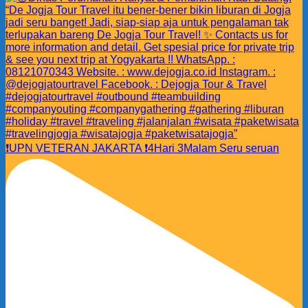
❗️UPN VETERAN JAKARTA ❗️4Hari 3Malam Seru seruan