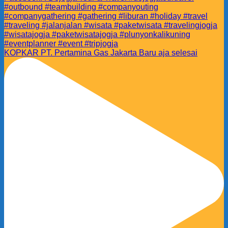
KOPKAR PT. Pertamina Gas Jakarta Baru aja selesai