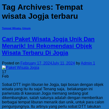
Tag Archives:
Tempat
wisata Jogja terbaru
Tempat Wisata
,
Umum
Cari Paket Wisata Jogja Unik Dan
Menarik! Ini Rekomendasi Objek
Wisata Terbaru Di Jogja
Posted on
February 17, 2024
July 11, 2024
by
Admin 1
17
Feb
Sobat DTT ingin liburan ke Jogja, tapi bosan dengan objek
wisata yang itu itu saja! Tenang saja, belakangan ini
pariwisata di kawasan Jogja memang sedang giat
dikembangkan, salah satunya adalah dengan memberikan
berbagai tempat liburan menarik dan unik, untuk para calon
pengunjungnya. Itu artinya yang perlu sobat DTT lakukan