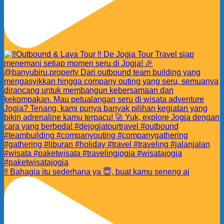
‼️ Bahagia itu sederhana ya 😇, buat kamu seneng aj