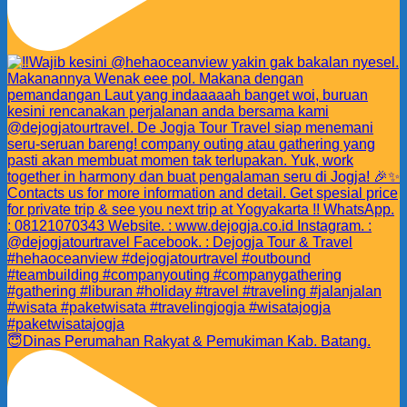
😇Dinas Perumahan Rakyat & Pemukiman Kab. Batang.