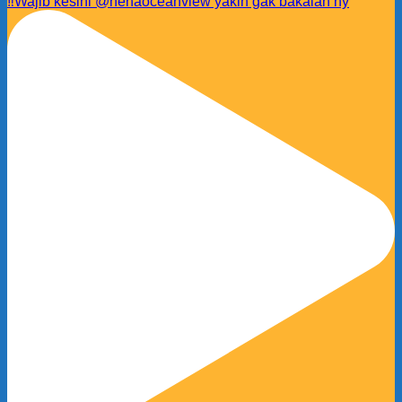
‼️Wajib kesini @hehaoceanview yakin gak bakalan ny