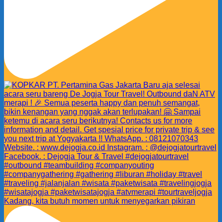
Kadang, kita butuh momen untuk menyegarkan pikiran