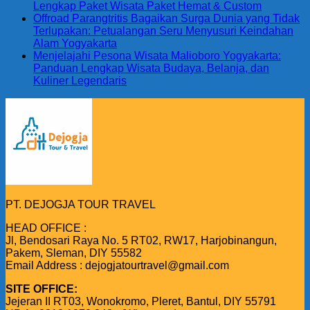
Lengkap Paket Wisata Paket Hemat & Custom
Offroad Parangtritis Bagaikan Surga Dunia yang Tidak
Terlupakan: Petualangan Seru Menyusuri Keindahan
Alam Yogyakarta
Menjelajahi Pesona Wisata Malioboro Yogyakarta:
Panduan Lengkap Wisata Budaya, Belanja, dan
Kuliner Legendaris
PT. DEJOGJA TOUR TRAVEL
HEAD OFFICE :
Jl, Bendosari Raya No. 5 RT02, RW17, Harjobinangun,
Pakem, Sleman, DIY 55582
Email Address : dejogjatourtravel@gmail.com
SITE OFFICE:
Jejeran II RT03, Wonokromo, Pleret, Bantul, DIY 55791