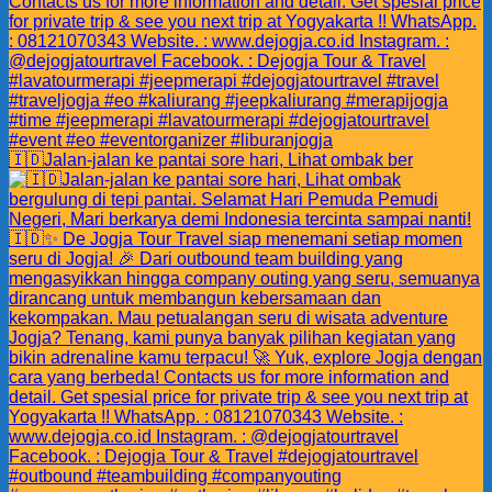
🇮🇩Jalan-jalan ke pantai sore hari, Lihat ombak ber