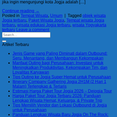
jika ingin mengunjungi kota Jogja adalah […]
Continue reading
→
Posted in
Tempat Wisata
,
Umum
|
Tagged
objek wisata
Jogja terbaru
,
Paket Wisata Jogja
,
Tempat wisata Jogja
terbaru
,
wisata edukasi Jogja terbaru
,
wisata Yogyakarta
terbaru
Leave a comment
Artikel Terbaru
Jenis Game yang Paling Diminati dalam Outbound:
Seru, Menantang, dan Membangun Kekompakan
Manfaat Outing bagi Perusahaan: Investasi untuk
Meningkatkan Produktivitas, Kekompakan Tim, dan
Loyalitas Karyawan
Tips Outing ke Jogja Super Hemat untuk Perusahaan
Itinerary Company Gathering Jogja 2H1M (2 Hari 1
Malam) Terlengkap & Terlaris
Estimasi Harga Paket Tour Jogja 2026 – Dejogja Tour
Harga Paket Tour Jogja Terbaru 2026: Panduan
Lengkap Wisata Hemat, Keluarga, & Private Trip
Tips Memilih Vendor dan Lokasi Outbound di Jogja
untuk Perusahaan
Panduan Lengkap Wisata Baru Jogja On The Rock: