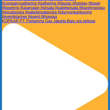
KOPKAR PT. Pertamina Gas Jakarta Baru aja selesai