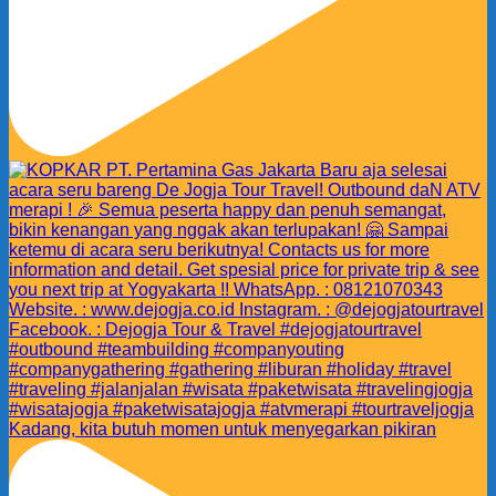
Kadang, kita butuh momen untuk menyegarkan pikiran