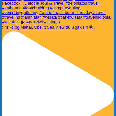
❗️Psikolog Mahal, Obelix Sea View dulu gak sih 😜.