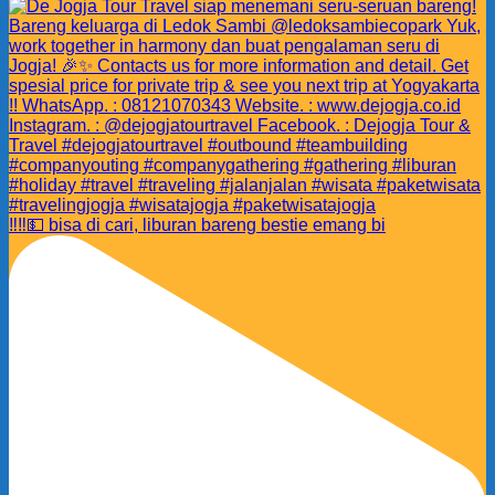
‼️‼️💵 bisa di cari, liburan bareng bestie emang bi