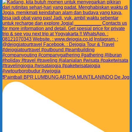
❗️Paintball BPR LUMBUNG ARTHA MUNTILANINDO De Jog