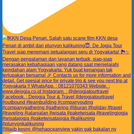
‼️Wajib kesini @hehaoceanview yakin gak bakalan ny