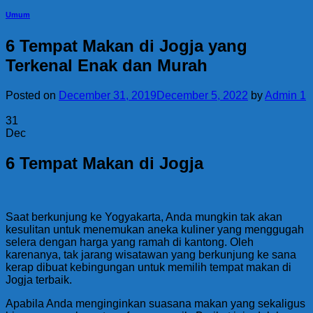
Umum
6 Tempat Makan di Jogja yang
Terkenal Enak dan Murah
Posted on
December 31, 2019
December 5, 2022
by
Admin 1
31
Dec
6 Tempat Makan di Jogja
Saat berkunjung ke Yogyakarta, Anda mungkin tak akan
kesulitan untuk menemukan aneka kuliner yang menggugah
selera dengan harga yang ramah di kantong. Oleh
karenanya, tak jarang wisatawan yang berkunjung ke sana
kerap dibuat kebingungan untuk memilih tempat makan di
Jogja terbaik.
Apabila Anda menginginkan suasana makan yang sekaligus