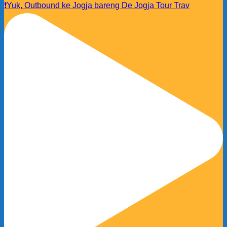
❗️Yuk, Outbound ke Jogja bareng De Jogja Tour Trav