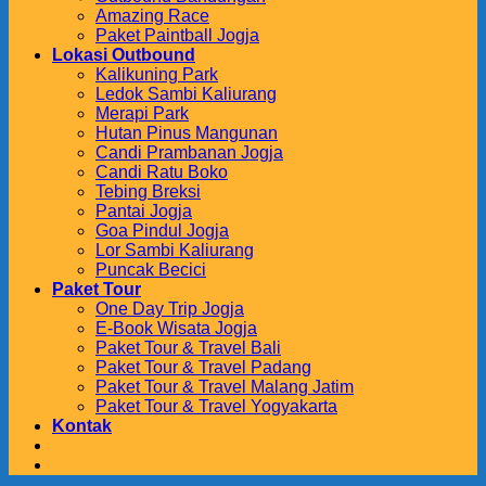
Amazing Race
Paket Paintball Jogja
Lokasi Outbound
Kalikuning Park
Ledok Sambi Kaliurang
Merapi Park
Hutan Pinus Mangunan
Candi Prambanan Jogja
Candi Ratu Boko
Tebing Breksi
Pantai Jogja
Goa Pindul Jogja
Lor Sambi Kaliurang
Puncak Becici
Paket Tour
One Day Trip Jogja
E-Book Wisata Jogja
Paket Tour & Travel Bali
Paket Tour & Travel Padang
Paket Tour & Travel Malang Jatim
Paket Tour & Travel Yogyakarta
Kontak