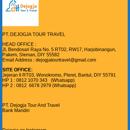
PT. DEJOGJA TOUR TRAVEL
HEAD OFFICE :
Jl, Bendosari Raya No. 5 RT02, RW17, Harjobinangun,
Pakem, Sleman, DIY 55582
Email Address : dejogjatourtravel@gmail.com
SITE OFFICE:
Jejeran II RT03, Wonokromo, Pleret, Bantul, DIY 55791
HP 1 : 0812 1070 343 (Whatsapp)
HP 2 : 0812 6678 2979 (Whatsapp)
PT. Dejogja Tour And Travel
Bank Mandiri