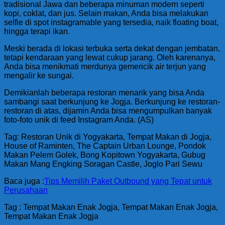
tradisional Jawa dan beberapa minuman modern seperti
kopi, coklat, dan jus. Selain makan, Anda bisa melakukan
selfie di spot instagramable yang tersedia, naik floating boat,
hingga terapi ikan.
Meski berada di lokasi terbuka serta dekat dengan jembatan,
tetapi kendaraan yang lewat cukup jarang. Oleh karenanya,
Anda bisa menikmati merdunya gemericik air terjun yang
mengalir ke sungai.
Demikianlah beberapa restoran menarik yang bisa Anda
sambangi saat berkunjung ke Jogja. Berkunjung ke restoran-
restoran di atas, dijamin Anda bisa mengumpulkan banyak
foto-foto unik di feed Instagram Anda. (AS)
Tag: Restoran Unik di Yogyakarta, Tempat Makan di Jogja,
House of Raminten, The Captain Urban Lounge, Pondok
Makan Pelem Golek, Bong Kopitown Yogyakarta, Gubug
Makan Mang Engking Soragan Castle, Joglo Pari Sewu
Baca juga :
Tips Memilih Paket Outbound yang Tepat untuk
Perusahaan
Tag : Tempat Makan Enak Jogja, Tempat Makan Enak Jogja,
Tempat Makan Enak Jogja