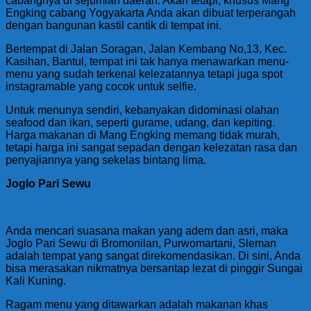
cabangnya di sejumlah daerah. Akan tetapi, khusus Mang
Engking cabang Yogyakarta Anda akan dibuat terperangah
dengan bangunan kastil cantik di tempat ini.
Bertempat di Jalan Soragan, Jalan Kembang No,13, Kec.
Kasihan, Bantul, tempat ini tak hanya menawarkan menu-
menu yang sudah terkenal kelezatannya tetapi juga spot
instagramable yang cocok untuk selfie.
Untuk menunya sendiri, kebanyakan didominasi olahan
seafood dan ikan, seperti gurame, udang, dan kepiting.
Harga makanan di Mang Engking memang tidak murah,
tetapi harga ini sangat sepadan dengan kelezatan rasa dan
penyajiannya yang sekelas bintang lima.
Joglo Pari Sewu
Anda mencari suasana makan yang adem dan asri, maka
Joglo Pari Sewu di Bromonilan, Purwomartani, Sleman
adalah tempat yang sangat direkomendasikan. Di sini, Anda
bisa merasakan nikmatnya bersantap lezat di pinggir Sungai
Kali Kuning.
Ragam menu yang ditawarkan adalah makanan khas