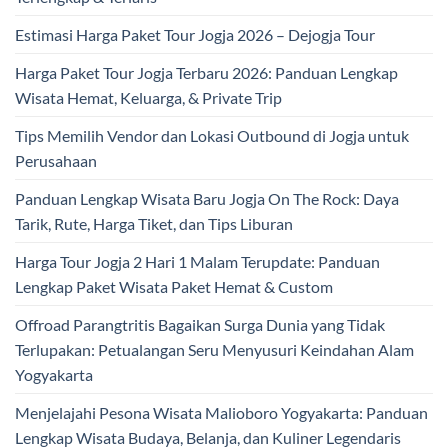
Estimasi Harga Paket Tour Jogja 2026 – Dejogja Tour
Harga Paket Tour Jogja Terbaru 2026: Panduan Lengkap
Wisata Hemat, Keluarga, & Private Trip
Tips Memilih Vendor dan Lokasi Outbound di Jogja untuk
Perusahaan
Panduan Lengkap Wisata Baru Jogja On The Rock: Daya
Tarik, Rute, Harga Tiket, dan Tips Liburan
Harga Tour Jogja 2 Hari 1 Malam Terupdate: Panduan
Lengkap Paket Wisata Paket Hemat & Custom
Offroad Parangtritis Bagaikan Surga Dunia yang Tidak
Terlupakan: Petualangan Seru Menyusuri Keindahan Alam
Yogyakarta
Menjelajahi Pesona Wisata Malioboro Yogyakarta: Panduan
Lengkap Wisata Budaya, Belanja, dan Kuliner Legendaris